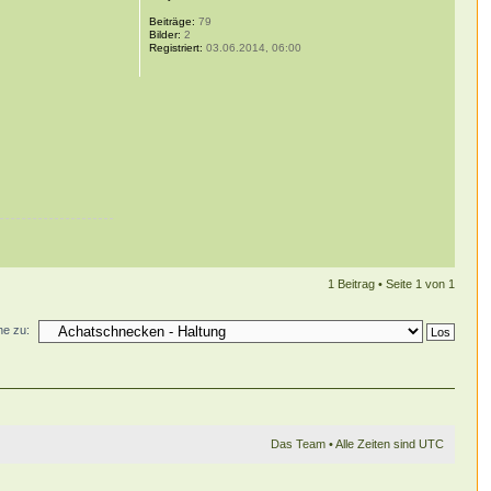
Beiträge:
79
Bilder:
2
Registriert:
03.06.2014, 06:00
1 Beitrag • Seite
1
von
1
e zu:
Das Team
• Alle Zeiten sind UTC