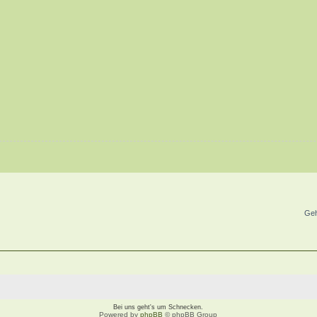
Geh
Bei uns geht's um Schnecken.
Powered by
phpBB
© phpBB Group