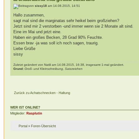
von
sissy18
am 14.08.2015, 14:51
Hallo zusammen,
sagt mal sind die marginatas sehr heikel beim großziehen?
Jetzt sind mir 2 verstorben -und immer wenn sie 2 Monate alt sind.
Eine im Mai und jetzt eine.
Haben ein großes Becken, 28 Grad 90% Feuchte.
Essen brav -ja was soll ich noch sagen, traurig.
Liebe Grüße
sissy
Zuletzt geändert von Natili am 14.08.2015, 16:38, insgesamt 1-mal geändert.
Grund:
Groß- und Kleinschreibung, Satzzeichen
Zurück zu Achatschnecken - Haltung
WER IST ONLINE?
Mitglieder:
Rasplutin
Portal
»
Foren-Übersicht