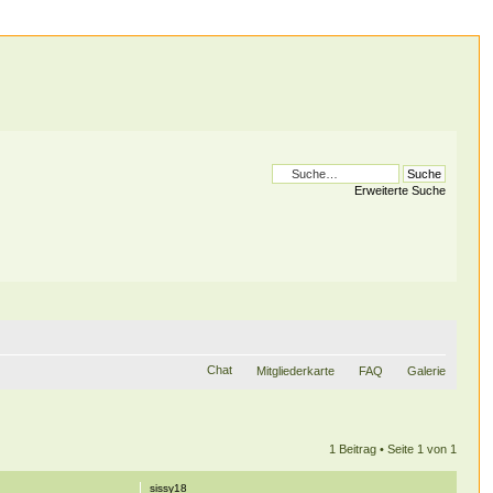
Erweiterte Suche
Chat
Mitgliederkarte
FAQ
Galerie
1 Beitrag • Seite
1
von
1
sissy18