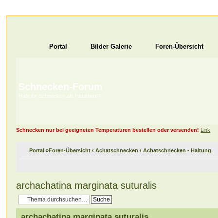
Portal
Bilder Galerie
Foren-Übersicht
Schnecken-Forum
Habt ihr Schnecken als Haustiere?
Schnecken nur bei geeigneten Temperaturen bestellen oder versenden!
Link
Portal
»
Foren-Übersicht
‹
Achatschnecken
‹
Achatschnecken - Haltung
archachatina marginata suturalis
archachatina marginata suturalis