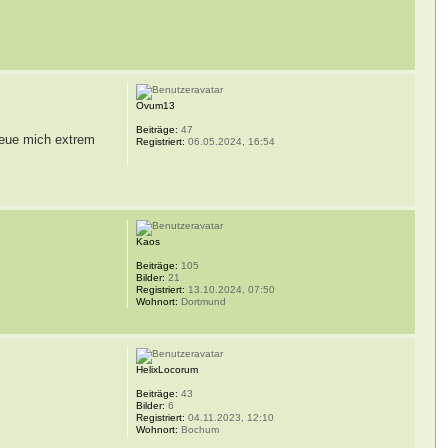
Ovum13
Beiträge:
47
reue mich extrem
Registriert:
06.05.2024, 16:54
Kaos
Beiträge:
105
Bilder:
21
Registriert:
13.10.2024, 07:50
Wohnort:
Dortmund
HelixLocorum
Beiträge:
43
Bilder:
6
Registriert:
04.11.2023, 12:10
Wohnort:
Bochum