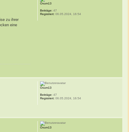
Ovum13
Beiträge:
47
Registriert:
06.05.2024, 16:54
se zu ihrer
ecken eine
Ovum13
Beiträge:
47
Registriert:
06.05.2024, 16:54
Ovum13