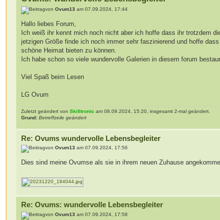
von
Ovum13
am 07.09.2024, 17:44
Hallo liebes Forum,
Ich weiß ihr kennt mich noch nicht aber ich hoffe dass ihr trotzdem d
jetzigen Größe finde ich noch immer sehr faszinierend und hoffe das
schöne Heimat bieten zu können.
Ich habe schon so viele wundervolle Galerien in diesem forum bestaun
Viel Spaß beim Lesen
LG Ovum
Zuletzt geändert von
Skilltronic
am 08.09.2024, 15:20, insgesamt 2-mal geändert.
Grund:
Betreffzeile geändert
Re: Ovums wundervolle Lebensbegleiter
von
Ovum13
am 07.09.2024, 17:56
Dies sind meine Ovumse als sie in ihrem neuen Zuhause angekomme
Re: Ovums: wundervolle Lebensbegleiter
von
Ovum13
am 07.09.2024, 17:58