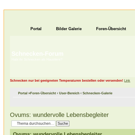
Portal
Bilder Galerie
Foren-Übersicht
Schnecken-Forum
Habt ihr Schnecken als Haustiere?
Schnecken nur bei geeigneten Temperaturen bestellen oder versenden!
Link
Portal
»
Foren-Übersicht
‹
User-Bereich
‹
Schnecken-Galerie
Ovums: wundervolle Lebensbegleiter
Ovums: wundervolle Lebensbegleiter