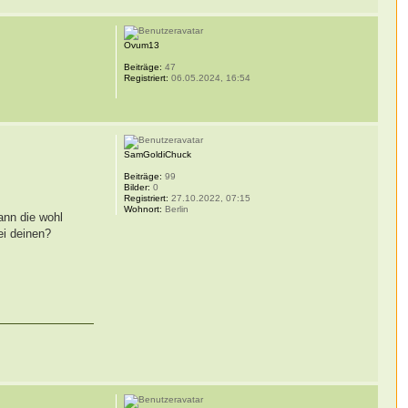
Ovum13
Beiträge:
47
Registriert:
06.05.2024, 16:54
SamGoldiChuck
Beiträge:
99
Bilder:
0
Registriert:
27.10.2022, 07:15
Wohnort:
Berlin
ann die wohl
ei deinen?