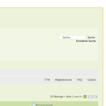
Erweiterte Suche
Chat
Mitgliederkarte
FAQ
Galerie
55 Beiträge •
Seite
1
von
4
•
1
2
3
4