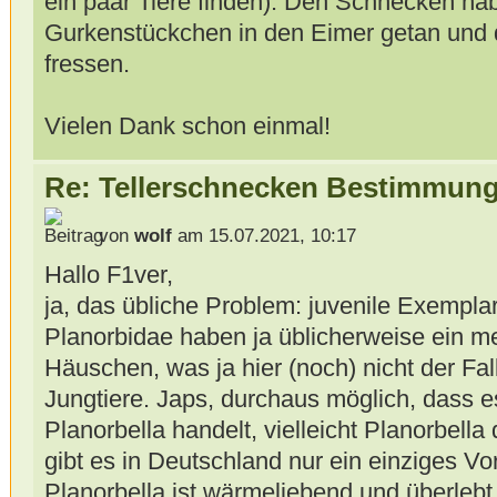
ein paar Tiere finden). Den Schnecken hab
Gurkenstückchen in den Eimer getan und 
fressen.
Vielen Dank schon einmal!
Re: Tellerschnecken Bestimmung
von
wolf
am 15.07.2021, 10:17
Hallo F1ver,
ja, das übliche Problem: juvenile Exempla
Planorbidae haben ja üblicherweise ein m
Häuschen, was ja hier (noch) nicht der Fall
Jungtiere. Japs, durchaus möglich, dass e
Planorbella handelt, vielleicht Planorbell
gibt es in Deutschland nur ein einziges V
Planorbella ist wärmeliebend und überlebt 