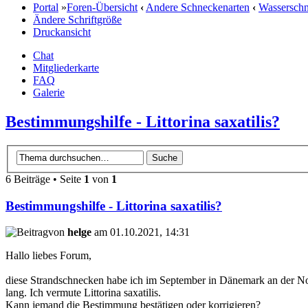
Portal
»
Foren-Übersicht
‹
Andere Schneckenarten
‹
Wassersch
Ändere Schriftgröße
Druckansicht
Chat
Mitgliederkarte
FAQ
Galerie
Bestimmungshilfe - Littorina saxatilis?
6 Beiträge • Seite
1
von
1
Bestimmungshilfe - Littorina saxatilis?
von
helge
am 01.10.2021, 14:31
Hallo liebes Forum,
diese Strandschnecken habe ich im September in Dänemark an der Nor
lang. Ich vermute Littorina saxatilis.
Kann jemand die Bestimmung bestätigen oder korrigieren?