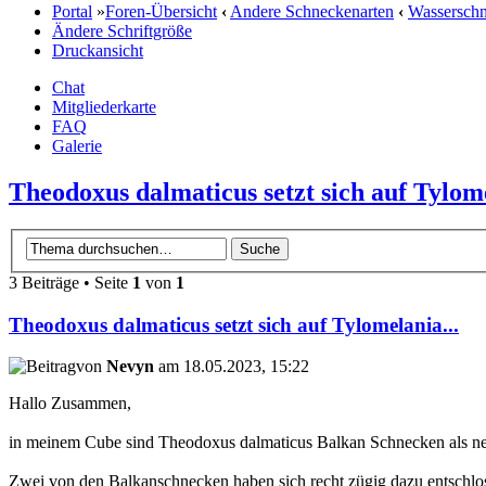
Portal
»
Foren-Übersicht
‹
Andere Schneckenarten
‹
Wassersch
Ändere Schriftgröße
Druckansicht
Chat
Mitgliederkarte
FAQ
Galerie
Theodoxus dalmaticus setzt sich auf Tylome
3 Beiträge • Seite
1
von
1
Theodoxus dalmaticus setzt sich auf Tylomelania...
von
Nevyn
am 18.05.2023, 15:22
Hallo Zusammen,
in meinem Cube sind Theodoxus dalmaticus Balkan Schnecken als n
Zwei von den Balkanschnecken haben sich recht zügig dazu entschlo