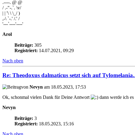
.----. @ @
/ .-"-.`. \v/
| | '\ \ \_/ )
,-\ `-.' /.' /
'---`----'----'
Arol
Beiträge:
305
Registriert:
14.07.2021, 09:29
Nach oben
Re: Theodoxus dalmaticus setzt sich auf Tylomelania..
von
Nevyn
am 18.05.2023, 17:53
Ok, schonmal vielen Dank für Deine Antwort
dann werde ich es
Nevyn
Beiträge:
3
Registriert:
18.05.2023, 15:16
Nach oben