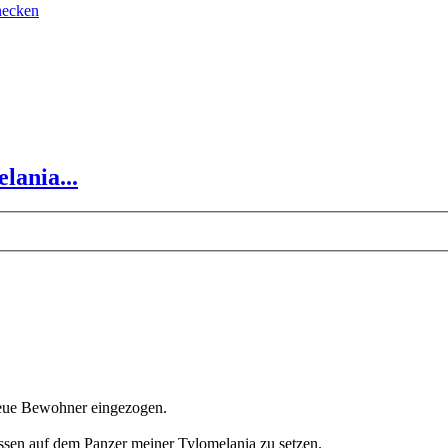
necken
lania...
eue Bewohner eingezogen.
ssen auf dem Panzer meiner Tylomelania zu setzen.