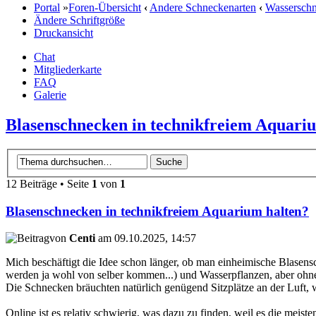
Portal
»
Foren-Übersicht
‹
Andere Schneckenarten
‹
Wassersch
Ändere Schriftgröße
Druckansicht
Chat
Mitgliederkarte
FAQ
Galerie
Blasenschnecken in technikfreiem Aquari
12 Beiträge • Seite
1
von
1
Blasenschnecken in technikfreiem Aquarium halten?
von
Centi
am 09.10.2025, 14:57
Mich beschäftigt die Idee schon länger, ob man einheimische Blasen
werden ja wohl von selber kommen...) und Wasserpflanzen, aber ohne
Die Schnecken bräuchten natürlich genügend Sitzplätze an der Luft, 
Online ist es relativ schwierig, was dazu zu finden, weil es die meis