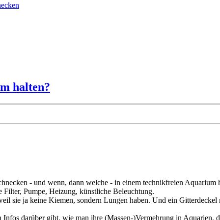
necken
um halten?
schnecken - und wenn, dann welche - in einem technikfreien Aquarium 
 Filter, Pumpe, Heizung, künstliche Beleuchtung.
weil sie ja keine Kiemen, sondern Lungen haben. Und ein Gitterdeckel 
ten Infos darüber gibt, wie man ihre (Massen-)Vermehrung in Aquarien, d