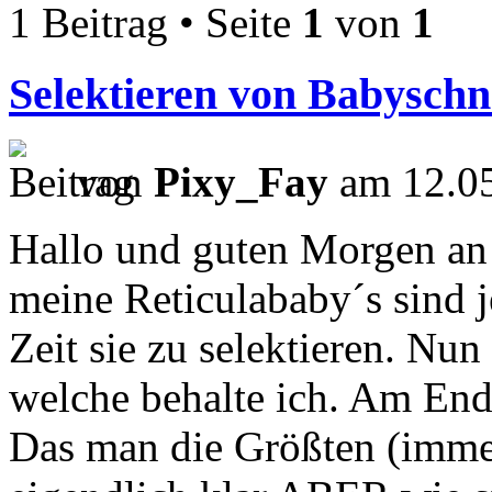
1 Beitrag • Seite
1
von
1
Selektieren von Babysch
von
Pixy_Fay
am 12.05
Hallo und guten Morgen an a
meine Reticulababy´s sind j
Zeit sie zu selektieren. Nun
welche behalte ich. Am End
Das man die Größten (immer