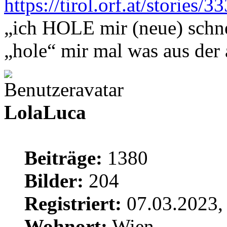
https://tirol.orf.at/stories/
„ich HOLE mir (neue) schne
„hole“ mir mal was aus de
LolaLuca
Beiträge:
1380
Bilder:
204
Registriert:
07.03.2023,
Wohnort:
Wien