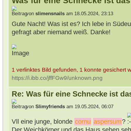
Was für eine Schnecke ist da
von
slimensnails
am 18.05.2024, 23:13
Gute Nacht! Was ist es? Ich lebe in Südeu
gefragt aber niemand weiß. Danke!
1 verlinktes Bild gefunden, 1 konnte gesichert 
https://i.ibb.co/jffFGw9/unknown.png
Re: Was für eine Schnecke ist da
von
Slimyfriends
am 19.05.2024, 06:07
Vll eine junge, blonde
cornu
aspersum
?
Der Weichkörper und das Haus sehen sehr 