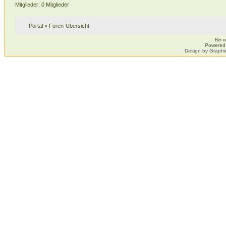
Mitglieder: 0 Mitglieder
Portal
»
Foren-Übersicht
Bei 
Powered
Design by Graphi