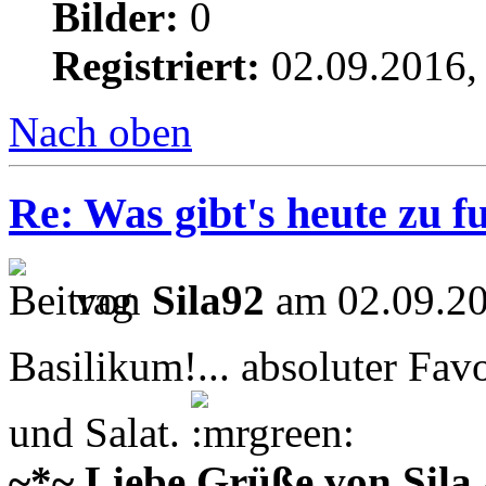
Bilder:
0
Registriert:
02.09.2016,
Nach oben
Re: Was gibt's heute zu f
von
Sila92
am 02.09.20
Basilikum!... absoluter Fav
und Salat.
~*~ Liebe Grüße von Sila