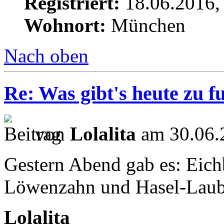
Registriert:
18.06.2016,
Wohnort:
München
Nach oben
Re: Was gibt's heute zu f
von
Lolalita
am 30.06.
Gestern Abend gab es: Eichb
Löwenzahn und Hasel-Laub
Lolalita