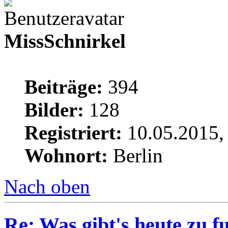
MissSchnirkel
Beiträge:
394
Bilder:
128
Registriert:
10.05.2015,
Wohnort:
Berlin
Nach oben
Re: Was gibt's heute zu f