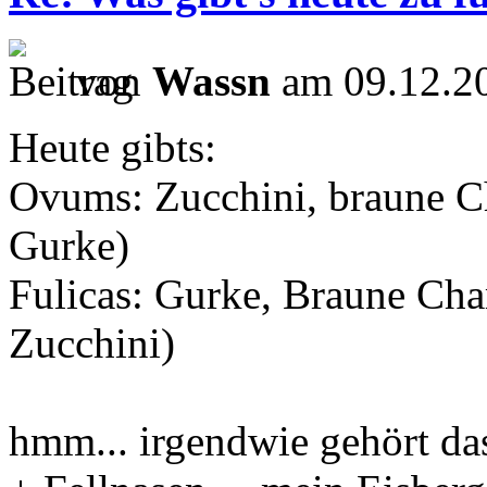
von
Wassn
am 09.12.20
Heute gibts:
Ovums: Zucchini, braune 
Gurke)
Fulicas: Gurke, Braune Ch
Zucchini)
hmm... irgendwie gehört d