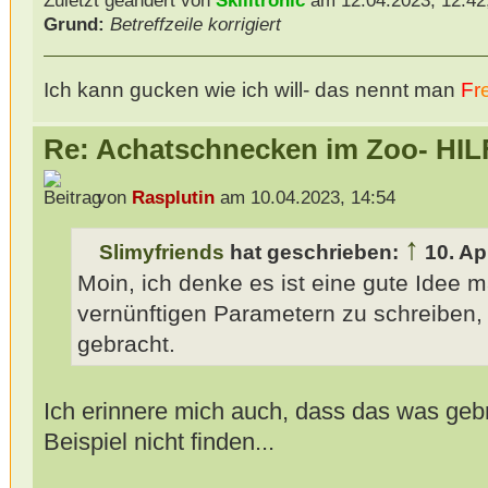
Zuletzt geändert von
Skilltronic
am 12.04.2023, 12:42,
Grund:
Betreffzeile korrigiert
Ich kann gucken wie ich will- das nennt man
F
r
Re: Achatschnecken im Zoo- HIL
von
Rasplutin
am 10.04.2023, 14:54
↑
Slimyfriends
hat geschrieben:
10. Ap
Moin, ich denke es ist eine gute Idee ma
vernünftigen Parametern zu schreiben
gebracht.
Ich erinnere mich auch, dass das was gebr
Beispiel nicht finden...