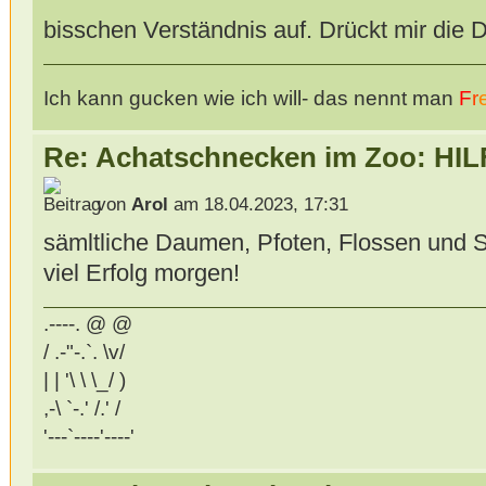
bisschen Verständnis auf. Drückt mir die
Ich kann gucken wie ich will- das nennt man
F
r
Re: Achatschnecken im Zoo: HIL
von
Arol
am 18.04.2023, 17:31
sämltliche Daumen, Pfoten, Flossen und 
viel Erfolg morgen!
.----. @ @
/ .-"-.`. \v/
| | '\ \ \_/ )
,-\ `-.' /.' /
'---`----'----'