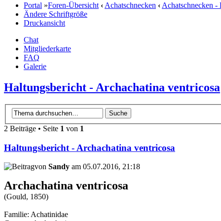
Portal
»
Foren-Übersicht
‹
Achatschnecken
‹
Achatschnecken - 
Ändere Schriftgröße
Druckansicht
Chat
Mitgliederkarte
FAQ
Galerie
Haltungsbericht - Archachatina ventricosa
2 Beiträge • Seite
1
von
1
Haltungsbericht - Archachatina ventricosa
von
Sandy
am 05.07.2016, 21:18
Archachatina ventricosa
(Gould, 1850)
Familie: Achatinidae