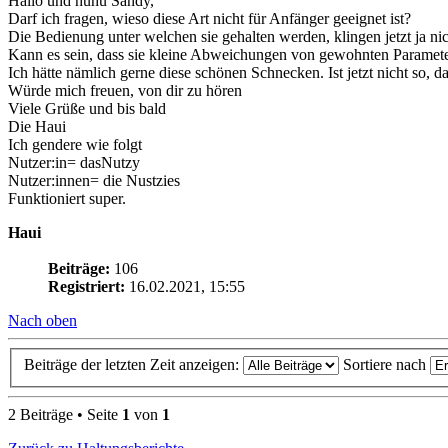
Hallo und huhu Sandy,
Darf ich fragen, wieso diese Art nicht für Anfänger geeignet ist?
Die Bedienung unter welchen sie gehalten werden, klingen jetzt ja nic
Kann es sein, dass sie kleine Abweichungen von gewohnten Paramete
Ich hätte nämlich gerne diese schönen Schnecken. Ist jetzt nicht so, d
Würde mich freuen, von dir zu hören
Viele Grüße und bis bald
Die Haui
Ich gendere wie folgt
Nutzer:in= dasNutzy
Nutzer:innen= die Nustzies
Funktioniert super.
Haui
Beiträge:
106
Registriert:
16.02.2021, 15:55
Nach oben
Beiträge der letzten Zeit anzeigen:
Sortiere nach
2 Beiträge • Seite
1
von
1