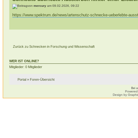
von
mercury
am 09.02.2026, 09:22
https://www.spektrum.de/news/artenschutz-schnecke-ueberlebte-ausst
Zurück zu Schnecken in Forschung und Wissenschaft
WER IST ONLINE?
Mitglieder: 0 Mitglieder
Portal
»
Foren-Übersicht
Bei 
Powered
Design by Graphi