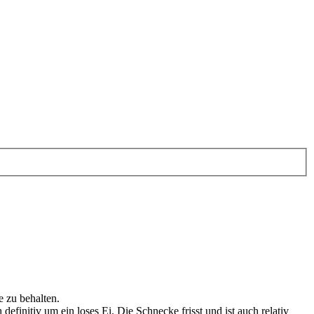
e zu behalten.
definitiv um ein loses Ei. Die Schnecke frisst und ist auch relativ