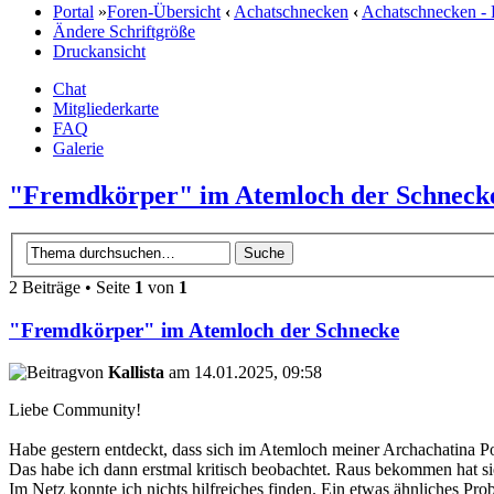
Portal
»
Foren-Übersicht
‹
Achatschnecken
‹
Achatschnecken -
Ändere Schriftgröße
Druckansicht
Chat
Mitgliederkarte
FAQ
Galerie
"Fremdkörper" im Atemloch der Schneck
2 Beiträge • Seite
1
von
1
"Fremdkörper" im Atemloch der Schnecke
von
Kallista
am 14.01.2025, 09:58
Liebe Community!
Habe gestern entdeckt, dass sich im Atemloch meiner Archachatina Po
Das habe ich dann erstmal kritisch beobachtet. Raus bekommen hat sie
Im Netz konnte ich nichts hilfreiches finden. Ein etwas ähnliches Probl