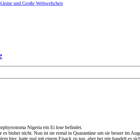
 Kleine und Große Wehwehchen
e
rphyrostoma Nigeria ein Ei lose befindet.
 es bisher nicht. Nun ist sie ermal in Quarantäne um sie besser im Aug
em hier, hatte mal mit einem Eisack zu tun, aber bei mir handelt es sich 