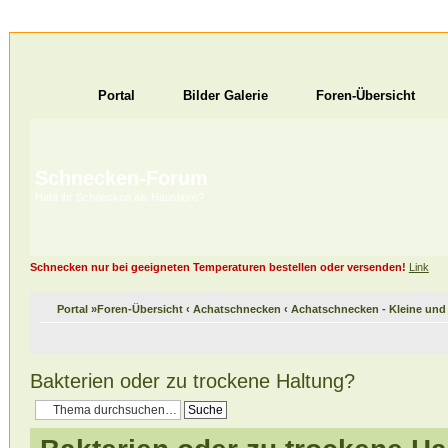
Portal
Bilder Galerie
Foren-Übersicht
Schnecken-Forum
Habt ihr Schnecken als Haustiere?
Schnecken nur bei geeigneten Temperaturen bestellen oder versenden!
Link
Portal
»
Foren-Übersicht
‹
Achatschnecken
‹
Achatschnecken - Kleine un
Bakterien oder zu trockene Haltung?