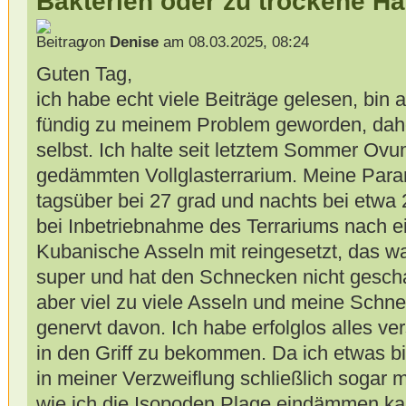
Bakterien oder zu trockene Ha
von
Denise
am 08.03.2025, 08:24
Guten Tag,
ich habe echt viele Beiträge gelesen, bin ab
fündig zu meinem Problem geworden, daher
selbst. Ich halte seit letztem Sommer Ov
gedämmten Vollglasterrarium. Meine Para
tagsüber bei 27 grad und nachts bei etwa
bei Inbetriebnahme des Terrariums nach e
Kubanische Asseln mit reingesetzt, das w
super und hat den Schnecken nicht gesc
aber viel zu viele Asseln und meine Schne
genervt davon. Ich habe erfolglos alles v
in den Griff zu bekommen. Da ich etwas bi
in meiner Verzweiflung schließlich sogar 
wie ich die Isopoden Plage eindämmen kan