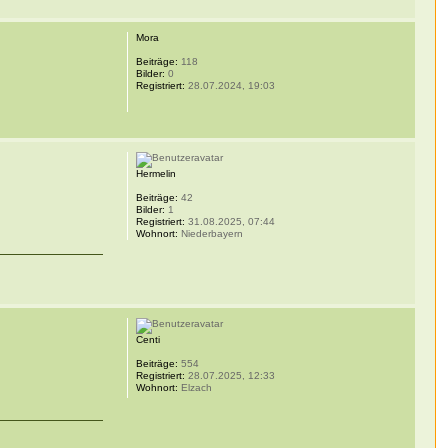
Mora
Beiträge:
118
Bilder:
0
Registriert:
28.07.2024, 19:03
Hermelin
Beiträge:
42
Bilder:
1
Registriert:
31.08.2025, 07:44
Wohnort:
Niederbayern
Centi
Beiträge:
554
Registriert:
28.07.2025, 12:33
Wohnort:
Elzach