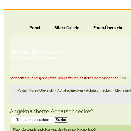
Portal
Bilder Galerie
Foren-Übersicht
Schnecken-Forum
Habt ihr Schnecken als Haustiere?
Schnecken nur bei geeigneten Temperaturen bestellen oder versenden!
Link
Portal
»
Foren-Übersicht
‹
Achatschnecken
‹
Achatschnecken - Kleine u
Angeknabberte Achatschnecke?
Re: Angeknabberte Achatschnecke?