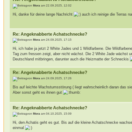
von
Mora
am 22.09.2025, 12:02
Hi, danke für deine lange Nachricht
auch ich reinige die Terras 
Re: Angeknabberte Achatschnecke?
von
Mora
am 24.09.2025, 17:15
Hi, ich habe ja jetzt 2 White Jades und 1 Wildfarbene. Die Wildfarben
Tag zum fressen zeigt, aber nicht wächst. Die 2 White Jade wächst un
Deutschland mitbringen, darunter auch die Heizmatte der Schneckis
Re: Angeknabberte Achatschnecke?
von
Mora
am 24.09.2025, 17:26
Bis auf leichte Wachstumsstörung ( liegt wahrscheinlich daran das si
Aber sonst geht es ihnen gut
Re: Angeknabberte Achatschnecke?
von
Mora
am 04.10.2025, 15:09
Hi, den Achatis geht es gut. Bis auf die kleine Achatschnecke wachsen
einmal