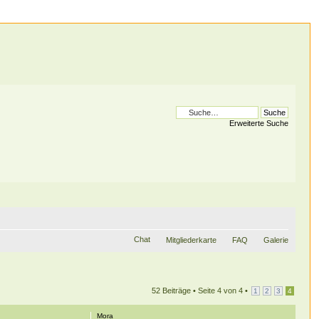
Erweiterte Suche
Chat
Mitgliederkarte
FAQ
Galerie
52 Beiträge •
Seite
4
von
4
•
1
2
3
4
Mora