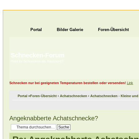
Portal
Bilder Galerie
Foren-Übersicht
Schnecken-Forum
Habt ihr Schnecken als Haustiere?
Schnecken nur bei geeigneten Temperaturen bestellen oder versenden!
Link
Portal
»
Foren-Übersicht
‹
Achatschnecken
‹
Achatschnecken - Kleine un
Angeknabberte Achatschnecke?