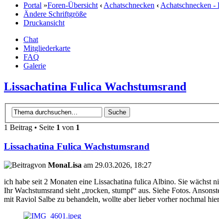
Portal
»
Foren-Übersicht
‹
Achatschnecken
‹
Achatschnecken -
Ändere Schriftgröße
Druckansicht
Chat
Mitgliederkarte
FAQ
Galerie
Lissachatina Fulica Wachstumsrand
1 Beitrag • Seite
1
von
1
Lissachatina Fulica Wachstumsrand
von
MonaLisa
am 29.03.2026, 18:27
ich habe seit 2 Monaten eine Lissachatina fulica Albino. Sie wächst n
Ihr Wachstumsrand sieht „trocken, stumpf“ aus. Siehe Fotos. Ansonste
mit Raviol Salbe zu behandeln, wollte aber lieber vorher nochmal hi