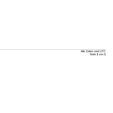
Alle Zeiten sind UTC
Seite
1
von
1