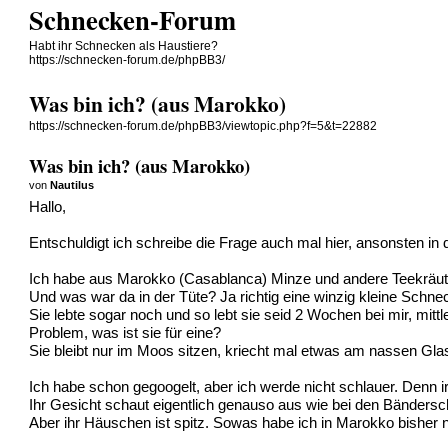
Schnecken-Forum
Habt ihr Schnecken als Haustiere?
https://schnecken-forum.de/phpBB3/
Was bin ich? (aus Marokko)
https://schnecken-forum.de/phpBB3/viewtopic.php?f=5&t=22882
Was bin ich? (aus Marokko)
von
Nautilus
Hallo,
Entschuldigt ich schreibe die Frage auch mal hier, ansonsten in 
Ich habe aus Marokko (Casablanca) Minze und andere Teekräu
Und was war da in der Tüte? Ja richtig eine winzig kleine Schne
Sie lebte sogar noch und so lebt sie seid 2 Wochen bei mir, mit
Problem, was ist sie für eine?
Sie bleibt nur im Moos sitzen, kriecht mal etwas am nassen Glas
Ich habe schon gegoogelt, aber ich werde nicht schlauer. Denn irg
Ihr Gesicht schaut eigentlich genauso aus wie bei den Bänders
Aber ihr Häuschen ist spitz. Sowas habe ich in Marokko bisher