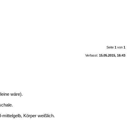
Seite
1
von
1
Verfasst:
15.05.2015, 16:43
leine wäre).
schale.
-mittelgelb, Körper weißlich.