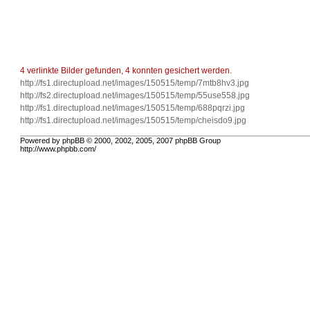
4 verlinkte Bilder gefunden, 4 konnten gesichert werden.
http://fs1.directupload.net/images/150515/temp/7mtb8hv3.jpg
http://fs2.directupload.net/images/150515/temp/55use558.jpg
http://fs1.directupload.net/images/150515/temp/688pqrzi.jpg
http://fs1.directupload.net/images/150515/temp/cheisdo9.jpg
Powered by phpBB © 2000, 2002, 2005, 2007 phpBB Group
http://www.phpbb.com/