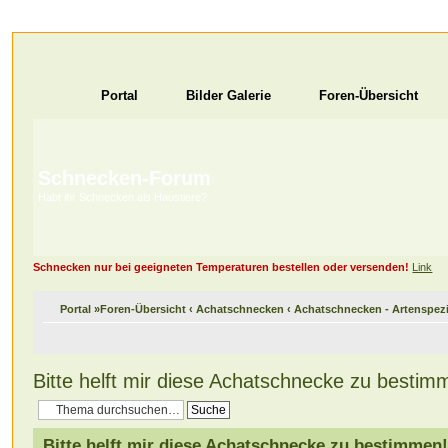
Portal
Bilder Galerie
Foren-Übersicht
Schnecken-Forum
Habt ihr Schnecken als Haustiere?
Schnecken nur bei geeigneten Temperaturen bestellen oder versenden!
Link
Portal
»
Foren-Übersicht
‹
Achatschnecken
‹
Achatschnecken - Artenspez
Bitte helft mir diese Achatschnecke zu bestim
Bitte helft mir diese Achatschnecke zu bestimmen