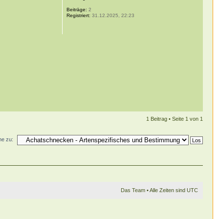
Beiträge:
2
Registriert:
31.12.2025, 22:23
1 Beitrag • Seite
1
von
1
e zu:
Das Team
• Alle Zeiten sind UTC