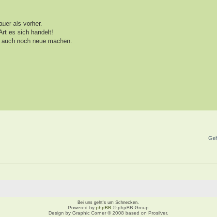
auer als vorher.
rt es sich handelt!
ch auch noch neue machen.
Geh
Bei uns geht's um Schnecken.
Powered by
phpBB
© phpBB Group
Design by Graphic Corner © 2008 based on Prosilver.