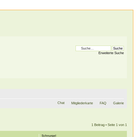
Erweiterte Suche
Chat
Mitgliederkarte
FAQ
Galerie
1 Beitrag • Seite
1
von
1
Schnurgel