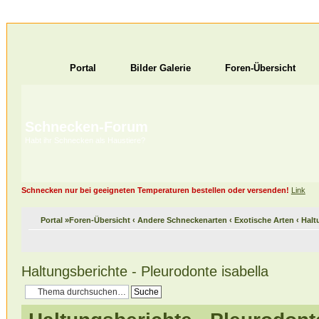
Portal
Bilder Galerie
Foren-Übersicht
Schnecken-Forum
Habt ihr Schnecken als Haustiere?
Schnecken nur bei geeigneten Temperaturen bestellen oder versenden!
Link
Portal
»
Foren-Übersicht
‹
Andere Schneckenarten
‹
Exotische Arten
‹
Halt
Haltungsberichte - Pleurodonte isabella