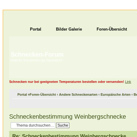
Portal
Bilder Galerie
Foren-Übersicht
Schnecken-Forum
Habt ihr Schnecken als Haustiere?
Schnecken nur bei geeigneten Temperaturen bestellen oder versenden!
Link
Portal
»
Foren-Übersicht
‹
Andere Schneckenarten
‹
Europäische Arten
‹
B
Schneckenbestimmung Weinbergschnecke
Re: Schneckenbestimmung Weinbergschnecke