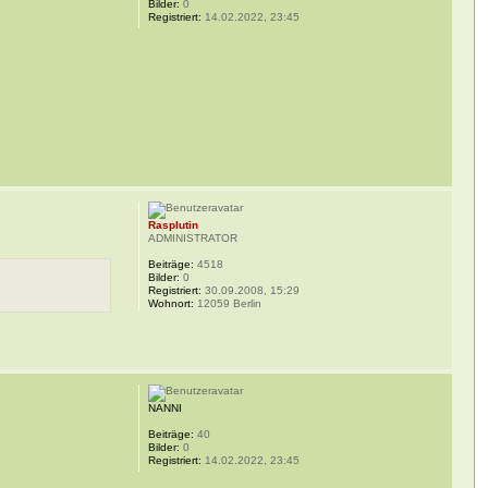
Bilder:
0
Registriert:
14.02.2022, 23:45
Rasplutin
ADMINISTRATOR
Beiträge:
4518
Bilder:
0
Registriert:
30.09.2008, 15:29
Wohnort:
12059 Berlin
NANNI
Beiträge:
40
Bilder:
0
Registriert:
14.02.2022, 23:45