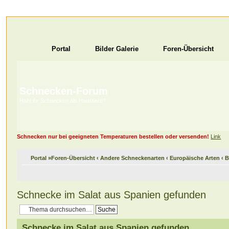
Portal
Bilder Galerie
Foren-Übersicht
Schnecken-Forum
Habt ihr Schnecken als Haustiere?
Schnecken nur bei geeigneten Temperaturen bestellen oder versenden!
Link
Portal
»
Foren-Übersicht
‹
Andere Schneckenarten
‹
Europäische Arten
‹
B
Schnecke im Salat aus Spanien gefunden
Schnecke im Salat aus Spanien gefunden