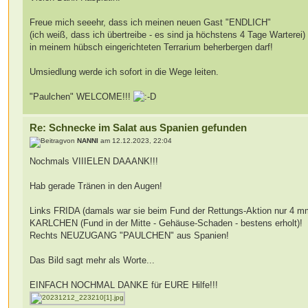
Freue mich seeehr, dass ich meinen neuen Gast "ENDLICH"
(ich weiß, dass ich übertreibe - es sind ja höchstens 4 Tage Warterei)
in meinem hübsch eingerichteten Terrarium beherbergen darf!
Umsiedlung werde ich sofort in die Wege leiten.
"Paulchen" WELCOME!!!
Re: Schnecke im Salat aus Spanien gefunden
von
NANNI
am 12.12.2023, 22:04
Nochmals VIIIELEN DAAANK!!!
Hab gerade Tränen in den Augen!
Links FRIDA (damals war sie beim Fund der Rettungs-Aktion nur 4 m
KARLCHEN (Fund in der Mitte - Gehäuse-Schaden - bestens erholt)!
Rechts NEUZUGANG "PAULCHEN" aus Spanien!
Das Bild sagt mehr als Worte...
EINFACH NOCHMAL DANKE für EURE Hilfe!!!