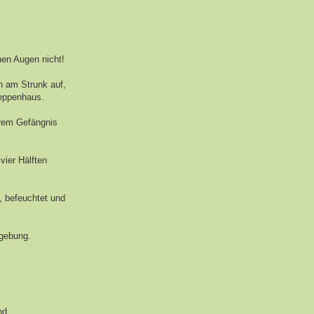
nen Augen nicht!
en am Strunk auf,
reppenhaus.
hrem Gefängnis
 vier Hälften
, befeuchtet und
mgebung.
nd