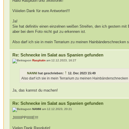
Hallo Rasplutin und Skilltronik!
Viiiielen Dank für eure Antworten!!!
Ja!
Sie hat definitiv einen einzelnen weißen Streifen, den ich gestern mit 
aber bei dem Foto nicht gut zu erkennen ist.
Also darf ich sie in mein Terrarium zu meinen Hainbänderschnecken 
Re: Schnecke im Salat aus Spanien gefunden
von
Rasplutin
am 12.12.2023, 16:27
↑
NANNI
hat geschrieben:
12. Dec 2023 15:49
Also darf ich sie in mein Terrarium zu meinen Hainbänderschnecken
Ja, das kannst du machen!
Re: Schnecke im Salat aus Spanien gefunden
von
NANNI
am 12.12.2023, 20:21
JIIIIIIPPIIIIIE!!!
Vielen Dank Rasplutin!