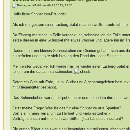
von
NANNI
am 09.12.2023, 13:36
Hallo liebe Schnecken-Freunde!
Als ich mir gestern einen Eisberg-Salat machen wollte, traute ich mei
Da Eisberg meistens in Folie verpackt ist, schneide ich die Folie unt
setze diesen in eine Schüssel mit etwas Wasser und lagere ihn im T
Dadurch hat ein kleines Schneckchen die Chance gehabt, sich aus i
zu befreien und setzte sich brav an den Rand der Lager-Schüssel.
Mein erster Gedanke: Ich werde niiiiiiiiie wieder einen Eisberg-Salat in
teilen, um ihn danach zu schneiden.
Sofort ein Glas mit Erde, Laub, Gurke und Algenstängelchen bestückt
mit Fliegengitter bespannt.
Das Schneckchen war sofort putzmunter und erkundete ihre neue U
Jetzt meine Frage: Was ist das für eine Schnecke aus Spanien?
Darf sie in mein Terrarium zu Herbert und Frida einziehen?
Verträgt sie sich mit meinen zwei Süßen (Hainbänderschnecken)?
Die ersten Bilder sind zwar nicht besonders gut gelungen, aber hier si