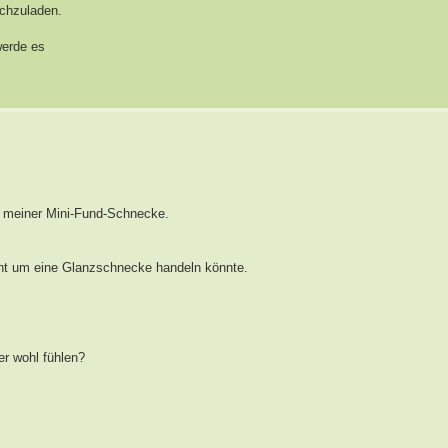
ochzuladen.
werde es
ng meiner Mini-Fund-Schnecke.
icht um eine Glanzschnecke handeln könnte.
uer wohl fühlen?