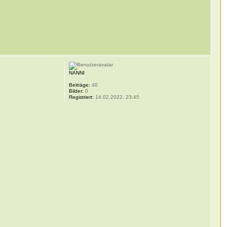
NANNI
Beiträge:
40
Bilder:
0
Registriert:
14.02.2022, 23:45