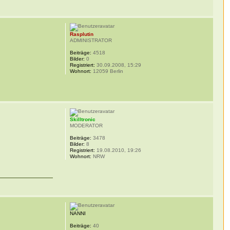
Rasplutin
ADMINISTRATOR
Beiträge:
4518
Bilder:
0
Registriert:
30.09.2008, 15:29
Wohnort:
12059 Berlin
Skilltronic
MODERATOR
Beiträge:
3478
Bilder:
8
Registriert:
19.08.2010, 19:26
Wohnort:
NRW
NANNI
Beiträge:
40