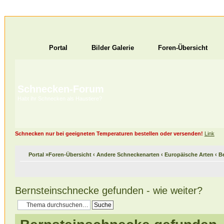
Portal
Bilder Galerie
Foren-Übersicht
Schnecken-Forum
Habt ihr Schnecken als Haustiere?
Schnecken nur bei geeigneten Temperaturen bestellen oder versenden!
Link
Portal
»
Foren-Übersicht
‹
Andere Schneckenarten
‹
Europäische Arten
‹
B
Bernsteinschnecke gefunden - wie weiter?