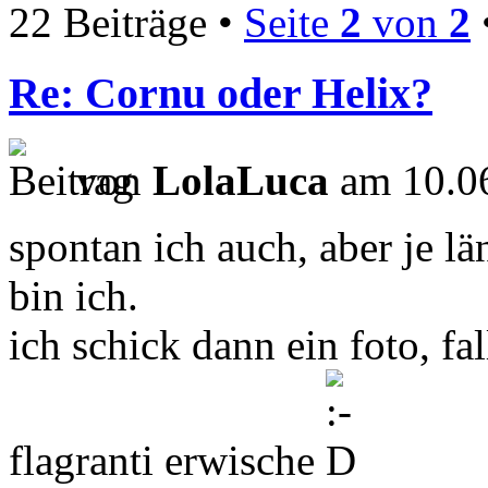
22 Beiträge •
Seite
2
von
2
Re: Cornu oder Helix?
von
LolaLuca
am 10.06
spontan ich auch, aber je l
bin ich.
ich schick dann ein foto, fal
flagranti erwische