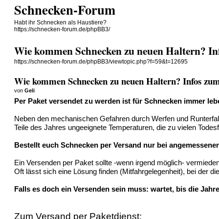
Schnecken-Forum
Habt ihr Schnecken als Haustiere?
https://schnecken-forum.de/phpBB3/
Wie kommen Schnecken zu neuen Haltern? In
https://schnecken-forum.de/phpBB3/viewtopic.php?f=59&t=12695
Wie kommen Schnecken zu neuen Haltern? Infos zu
von
Geli
Per Paket versendet zu werden ist für Schnecken immer leb
Neben den mechanischen Gefahren durch Werfen und Runterfalle
Teile des Jahres ungeeignete Temperaturen, die zu vielen Todesf
Bestellt euch Schnecken per Versand nur bei angemessene
Ein Versenden per Paket sollte -wenn irgend möglich- vermiede
Oft lässt sich eine Lösung finden (Mitfahrgelegenheit), bei der
Falls es doch ein Versenden sein muss: wartet, bis die Jahres
Zum Versand per Paketdienst: