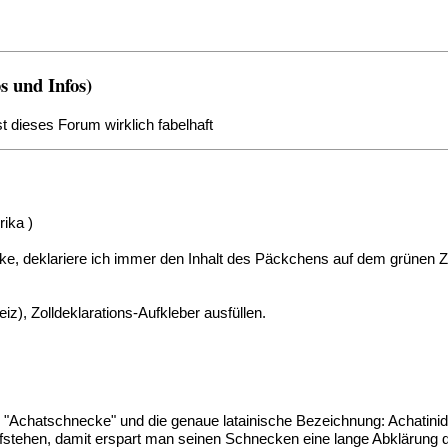
 und Infos)
t dieses Forum wirklich fabelhaft
erika
)
, deklariere ich immer den Inhalt des Päckchens auf dem grünen Zol
iz), Zolldeklarations-Aufkleber ausfüllen.
chatschnecke" und die genaue latainische Bezeichnung: Achatinidae u
ehen, damit erspart man seinen Schnecken eine lange Abklärung dur