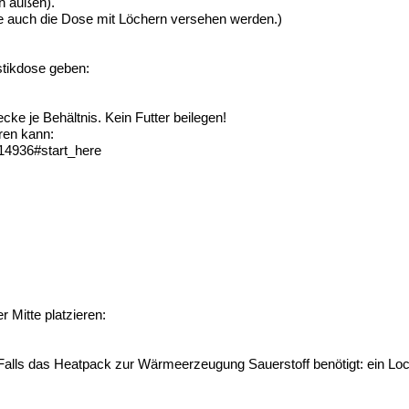
h außen).
lte auch die Dose mit Löchern versehen werden.)
stikdose geben:
ke je Behältnis. Kein Futter beilegen!
ren kann:
14936#start_here
 Mitte platzieren:
. Falls das Heatpack zur Wärmeerzeugung Sauerstoff benötigt: ein Lo