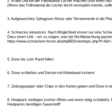
2. In den Deckel der Plastikdose Löcher machen (von innen nac
(Wenn das Füllmaterial die Löcher leicht verstopfen könnte, sol
3. Aufgeweichtes Sphagnum-Moos oder Terrarienerde in die Pla
4. Schnecke reinsetzen. Nach Möglichkeit immer nur eine Schnec
Dazu einen Link - um zu zeigen, was bei Nichtbeachtung passie
https://www.schnecken-forum.de/phpBB3/viewtopic.php?f=4&t=
5. Dose bis zum Rand füllen:
6. Dose schließen und Deckel mit Klebeband sichern!
7. Zeitungspapier oder Chips in den Karton geben und Dose in der
8. Heatpack reinlegen (vorher öffnen und wenn nötig schütteln)
Heatpacks benötigen Sauerstoff!