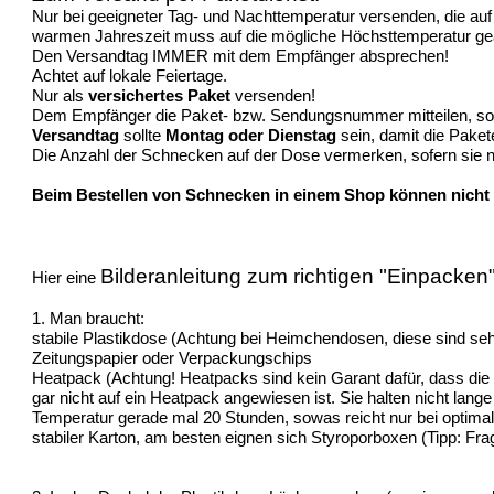
Nur bei geeigneter Tag- und Nachttemperatur versenden, die au
warmen Jahreszeit muss auf die mögliche Höchsttemperatur ge
Den Versandtag IMMER mit dem Empfänger absprechen!
Achtet auf lokale Feiertage.
Nur als
versichertes Paket
versenden!
Dem Empfänger die Paket- bzw. Sendungsnummer mitteilen, so ka
Versandtag
sollte
Montag oder Dienstag
sein, damit die Paket
Die Anzahl der Schnecken auf der Dose vermerken, sofern sie n
Beim Bestellen von Schnecken in einem Shop können nicht 
Bilderanleitung zum richtigen "Einpacke
Hier eine
1. Man braucht:
stabile Plastikdose (Achtung bei Heimchendosen, diese sind sehr
Zeitungspapier oder Verpackungschips
Heatpack (Achtung! Heatpacks sind kein Garant dafür, dass di
gar nicht auf ein Heatpack angewiesen ist. Sie halten nicht lan
Temperatur gerade mal 20 Stunden, sowas reicht nur bei optim
stabiler Karton, am besten eignen sich Styroporboxen (Tipp: Fr