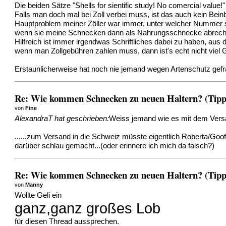
Die beiden Sätze "Shells for sientific study! No comercial value
Falls man doch mal bei Zoll verbei muss, ist das auch kein Bei
Hauptproblem meiner Zöller war immer, unter welcher Nummer si
wenn sie meine Schnecken dann als Nahrungsschnecke abrechn
Hilfreich ist immer irgendwas Schriftliches dabei zu haben, aus
wenn man Zollgebühren zahlen muss, dann ist's echt nicht viel G
Erstaunlicherweise hat noch nie jemand wegen Artenschutz gefr
Re: Wie kommen Schnecken zu neuen Haltern? (Tipps
von
Fine
AlexandraT hat geschrieben:
Weiss jemand wie es mit dem Versa
......zum Versand in die Schweiz müsste eigentlich Roberta/Go
darüber schlau gemacht...(oder erinnere ich mich da falsch?)
Re: Wie kommen Schnecken zu neuen Haltern? (Tipps
von
Manny
Wollte Geli ein
ganz,ganz großes Lob
für diesen Thread aussprechen.