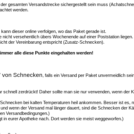
f der gesamten Versandstrecke sichergestellt sein muss (Achatschne
achtet werden.
nn dieser online verfolgen, wo das Paket gerade ist.
e nicht versehentlich übers Wochenende auf einer Poststation liegen.
icht der Vereinbarung entspricht (Zusatz-Schnecken).
immer alle diese Punkte eingehalten werden!
n" von Schnecken
, falls ein Versand per Paket unvermeidlich sein
 schnell zerdrückt! Daher sollte man sie nur verwenden, wenn der Kart
e Schnecken bei kalten Temperaturen heil ankommen. Besser ist es, 
ge und wenn der Versand mal länger dauert, sind die Schnecken der Käl
alen Versandbedingungen.)
agt in eurer Apotheke nach. Dort werden sie meist weggeworfen.)