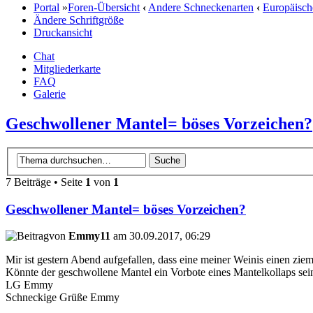
Portal
»
Foren-Übersicht
‹
Andere Schneckenarten
‹
Europäisch
Ändere Schriftgröße
Druckansicht
Chat
Mitgliederkarte
FAQ
Galerie
Geschwollener Mantel= böses Vorzeichen?
7 Beiträge • Seite
1
von
1
Geschwollener Mantel= böses Vorzeichen?
von
Emmy11
am 30.09.2017, 06:29
Mir ist gestern Abend aufgefallen, dass eine meiner Weinis einen ziem
Könnte der geschwollene Mantel ein Vorbote eines Mantelkollaps se
LG Emmy
Schneckige Grüße Emmy