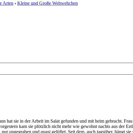
e Arten
‹
Kleine und Große Wehwehchen
 hat sie in der Arbeit im Salat gefunden und mit heim gebracht. Frau
vorgestern kam sie plötzlich nicht mehr wie gewohnt nachts aus der Er
, nur ungegraben und quasi gelüftet. Seit dem, auch tagsüber, hängt s