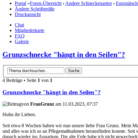
Portal
»
Foren-Übersicht
‹
Andere Schneckenarten
‹
Europäisch
Ändere Schriftgröße
Druckansicht
Chat
Mitgliederkarte
FAQ
Galerie
Grunzschnecke "hängt in den Seilen"?
4 Beiträge • Seite
1
von
1
Grunzschnecke "hängt in den Seilen"?
von
FrauGrunz
am 11.03.2023, 07:37
Huhu ihr Lieben.
Seit etwa 8 Wochen haben wir nun unsere liebe Frau Grunz. Mein Mann
und alles was ich so an Pflegemaßnahmen herausfinden konnte. Seit 
danach wieder ins Aquarium. Die alte Erde habe ich nicht gewechselt