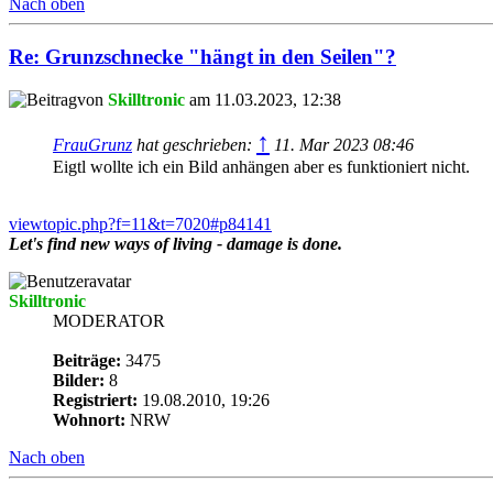
Nach oben
Re: Grunzschnecke "hängt in den Seilen"?
von
Skilltronic
am 11.03.2023, 12:38
↑
FrauGrunz
hat geschrieben:
11. Mar 2023 08:46
Eigtl wollte ich ein Bild anhängen aber es funktioniert nicht.
viewtopic.php?f=11&t=7020#p84141
Let's find new ways of living - damage is done.
Skilltronic
MODERATOR
Beiträge:
3475
Bilder:
8
Registriert:
19.08.2010, 19:26
Wohnort:
NRW
Nach oben