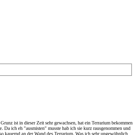
 Grunz ist in dieser Zeit sehr gewachsen, hat ein Terrarium bekommen
de. Da ich eh "ausmisten" musste hab ich sie kurz rausgenommen und
ie so kauernd an der Wand des Terrarium. Was ich sehr ungewöhnlich