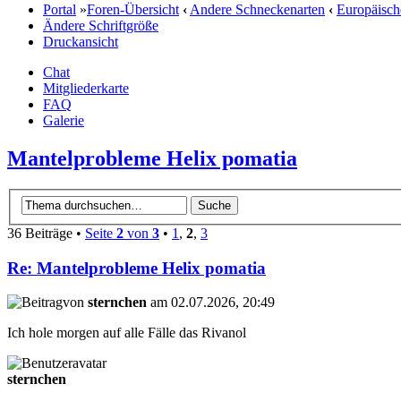
Portal
»
Foren-Übersicht
‹
Andere Schneckenarten
‹
Europäisch
Ändere Schriftgröße
Druckansicht
Chat
Mitgliederkarte
FAQ
Galerie
Mantelprobleme Helix pomatia
36 Beiträge •
Seite
2
von
3
•
1
,
2
,
3
Re: Mantelprobleme Helix pomatia
von
sternchen
am 02.07.2026, 20:49
Ich hole morgen auf alle Fälle das Rivanol
sternchen