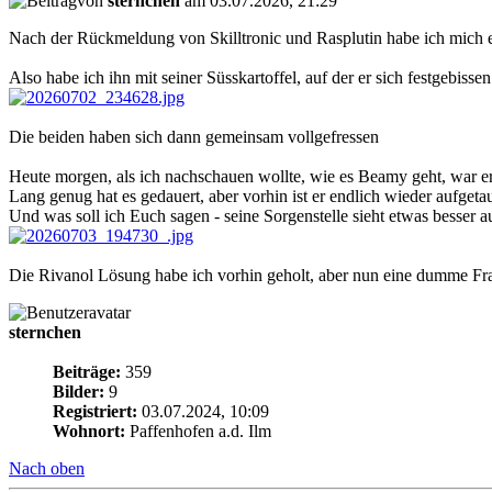
von
sternchen
am 03.07.2026, 21:29
Nach der Rückmeldung von Skilltronic und Rasplutin habe ich mich 
Also habe ich ihn mit seiner Süsskartoffel, auf der er sich festgebis
Die beiden haben sich dann gemeinsam vollgefressen
Heute morgen, als ich nachschauen wollte, wie es Beamy geht, war 
Lang genug hat es gedauert, aber vorhin ist er endlich wieder aufget
Und was soll ich Euch sagen - seine Sorgenstelle sieht etwas besser 
Die Rivanol Lösung habe ich vorhin geholt, aber nun eine dumme Fra
sternchen
Beiträge:
359
Bilder:
9
Registriert:
03.07.2024, 10:09
Wohnort:
Paffenhofen a.d. Ilm
Nach oben