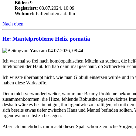
Bilder:
9
Registriert:
03.07.2024, 10:09
Wohnort:
Paffenhofen a.d. Ilm
Nach oben
Re: Mantelprobleme Helix pomatia
von
Yara
am 04.07.2026, 08:44
Ich war mal so frei nach homöopathischen Mitteln zu suchen, die hel
Infektionen der Haut. Ich hab dann mal geschaut, ob Schnecken Echin
Ich wüsste überhaupt nicht, wie man Globuli einsetzen würde und in w
haben diese Wirkstoffe.
Denn mich verwundert weiter, warum nur Beamy Probleme bekommen ha
zusammenkommen, die Hitze, fehlende Robustheit/geschwächtes Immunsy
deshalb wäre es bestimmt gut, ihn irgendwie zu kräftigen, ob mit de
sich bereits etwas tiefer zwischen Haus und Mantel befinden sollten. 
irgendwann selbst zu besiegen.
Aber ich bin ehrlich: mir macht dieser Spalt schon ziemliche Sorgen