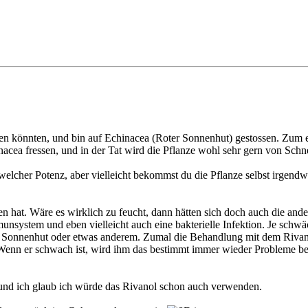
fen könnten, und bin auf Echinacea (Roter Sonnenhut) gestossen. Zum ei
acea fressen, und in der Tat wird die Pflanze wohl sehr gern von Schn
elcher Potenz, aber vielleicht bekommst du die Pflanze selbst irgendwo
t. Wäre es wirklich zu feucht, dann hätten sich doch auch die ande
stem und eben vielleicht auch eine bakterielle Infektion. Je schwäche
m Sonnenhut oder etwas anderem. Zumal die Behandlung mit dem Rivanol 
Wenn er schwach ist, wird ihm das bestimmt immer wieder Probleme bereit
, und ich glaub ich würde das Rivanol schon auch verwenden.