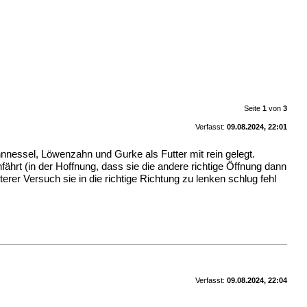
Seite
1
von
3
Verfasst:
09.08.2024, 22:01
nessel, Löwenzahn und Gurke als Futter mit rein gelegt.
ährt (in der Hoffnung, dass sie die andere richtige Öffnung dann
erer Versuch sie in die richtige Richtung zu lenken schlug fehl
Verfasst:
09.08.2024, 22:04