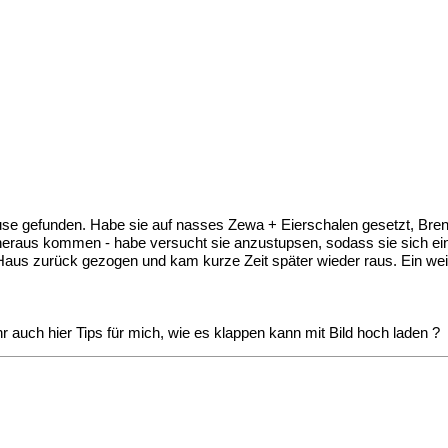
e gefunden. Habe sie auf nasses Zewa + Eierschalen gesetzt, Brenn
g heraus kommen - habe versucht sie anzustupsen, sodass sie sich einf
as Haus zurück gezogen und kam kurze Zeit später wieder raus. Ein weit
ihr auch hier Tips für mich, wie es klappen kann mit Bild hoch laden ?