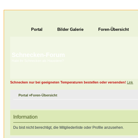
Portal
Bilder Galerie
Foren-Übersicht
Schnecken-Forum
Habt ihr Schnecken als Haustiere?
Schnecken nur bei geeigneten Temperaturen bestellen oder versenden!
Link
Portal
»
Foren-Übersicht
Information
Du bist nicht berechtigt, die Mitgliederliste oder Profile anzusehen.