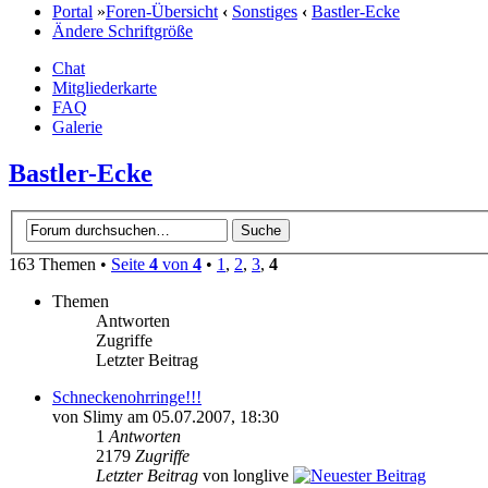
Portal
»
Foren-Übersicht
‹
Sonstiges
‹
Bastler-Ecke
Ändere Schriftgröße
Chat
Mitgliederkarte
FAQ
Galerie
Bastler-Ecke
163 Themen •
Seite
4
von
4
•
1
,
2
,
3
,
4
Themen
Antworten
Zugriffe
Letzter Beitrag
Schneckenohrringe!!!
von Slimy am 05.07.2007, 18:30
1
Antworten
2179
Zugriffe
Letzter Beitrag
von longlive