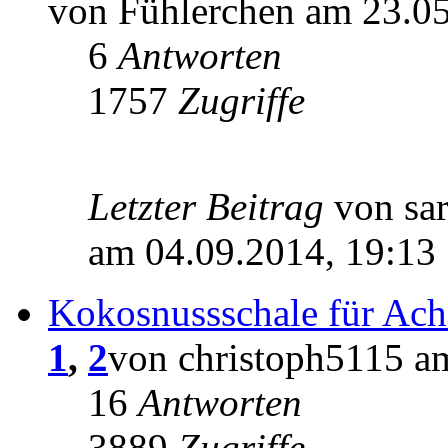
von Fühlerchen am 23.05
6
Antworten
1757
Zugriffe
Letzter Beitrag
von sar
am 04.09.2014, 19:13
Kokosnussschale für Ach
1
,
2
von christoph5115 a
16
Antworten
3889
Zugriffe