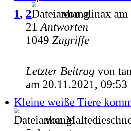
1
,
2
von alinax am 
21
Antworten
1049
Zugriffe
Letzter Beitrag
von ta
am 20.11.2021, 09:53
Kleine weiße Tiere kom
von Maltedieschne