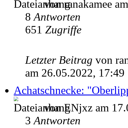
von ranakamee am 
8
Antworten
651
Zugriffe
Letzter Beitrag
von r
am 26.05.2022, 17:49
Achatschnecke: "Oberli
von ENjxz am 17.
3
Antworten