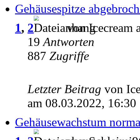
Gehäusespitze abgebroc
1
,
2
von Icecream 
19
Antworten
887
Zugriffe
Letzter Beitrag
von Ic
am 08.03.2022, 16:30
Gehäusewachstum norma