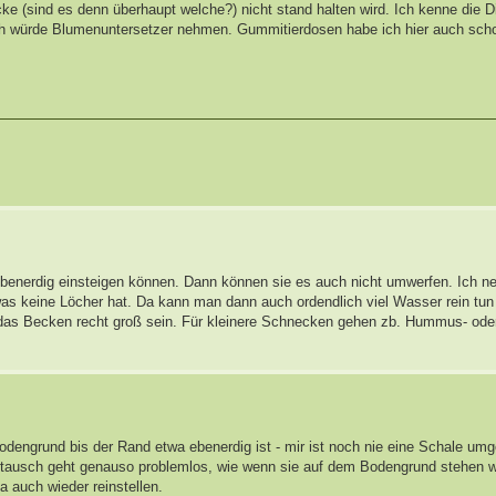
e (sind es denn überhaupt welche?) nicht stand halten wird. Ich kenne die 
Ich würde Blumenuntersetzer nehmen. Gummitierdosen habe ich hier auch scho
ebenerdig einsteigen können. Dann können sie es auch nicht umwerfen. Ich 
was keine Löcher hat. Da kann man dann auch ordendlich viel Wasser rein tu
 das Becken recht groß sein. Für kleinere Schnecken gehen zb. Hummus- ode
dengrund bis der Rand etwa ebenerdig ist - mir ist noch nie eine Schale umg
ausch geht genauso problemlos, wie wenn sie auf dem Bodengrund stehen w
a auch wieder reinstellen.