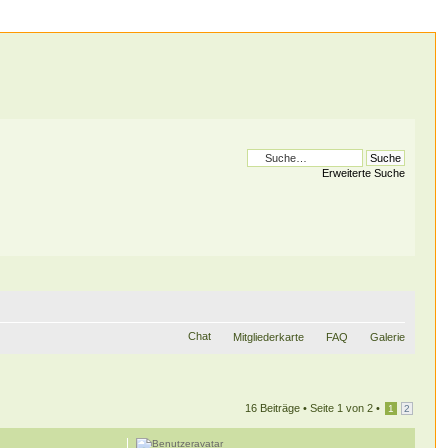
Erweiterte Suche
Chat
Mitgliederkarte
FAQ
Galerie
16 Beiträge •
Seite
1
von
2
•
1
2