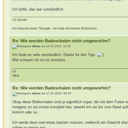
Ich hoffe, das war verständlich.
LG Kerstin
Ich brauche keine Therapie - ich rede mit meinen Schnecken.
Re: Wie werden Badeschalen nicht umgeworfen?
von
alinax
am 11.01.2022, 11:18
Ich finde es sehr verständlich. Danke für den Tipp.
Mal schauen ob ich es umsetze...
LG
Alina
Re: Wie werden Badeschalen nicht umgeworfen?
von
alinax
am 17.01.2022, 09:53
Okay diese Blattschalen sind ja eigentlich super, die mit dem Futter 
morgens ist sie immer komplett leer, obwohl ich sie bis zum Rand auf
kommt oder so...
Ich werde dann mal etwas basteln müssen, vielleicht ein Gewicht dra
sehen so herzig aus.