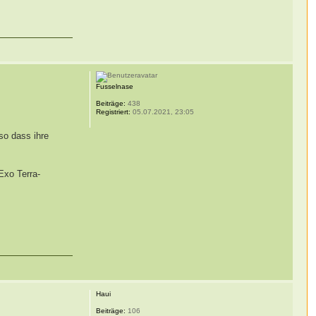
Fusselnase
Beiträge:
438
Registriert:
05.07.2021, 23:05
so dass ihre
Exo Terra-
Haui
Beiträge:
106