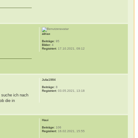
alinax
Beiträge:
95
Bilder:
4
Registriert:
17.10.2021, 09:12
Julia1984
Beiträge:
8
Registriert:
03.05.2021, 13:18
s suche ich nach
ob die in
Haui
Beiträge:
106
Registriert:
16.02.2021, 15:55