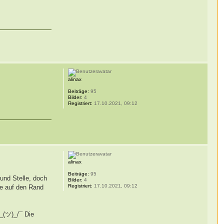
alinax
Beiträge:
95
Bilder:
4
Registriert:
17.10.2021, 09:12
alinax
Beiträge:
95
 und Stelle, doch
Bilder:
4
Registriert:
17.10.2021, 09:12
ke auf den Rand
Die