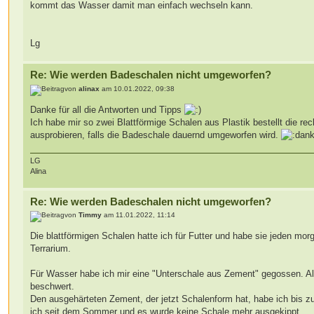
kommt das Wasser damit man einfach wechseln kann.
Lg
Re: Wie werden Badeschalen nicht umgeworfen?
von
alinax
am 10.01.2022, 09:38
Danke für all die Antworten und Tipps
Ich habe mir so zwei Blattförmige Schalen aus Plastik bestellt die r
ausprobieren, falls die Badeschale dauernd umgeworfen wird.
LG
Alina
Re: Wie werden Badeschalen nicht umgeworfen?
von
Timmy
am 11.01.2022, 11:14
Die blattförmigen Schalen hatte ich für Futter und habe sie jeden mor
Terrarium.
Für Wasser habe ich mir eine "Unterschale aus Zement" gegossen. Als
beschwert.
Den ausgehärteten Zement, der jetzt Schalenform hat, habe ich bis z
ich seit dem Sommer und es wurde keine Schale mehr ausgekippt.