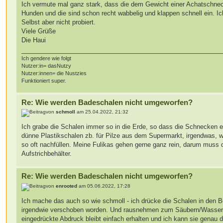
Ich vermute mal ganz stark, dass die dem Gewicht einer Achatschneck
Hunden und die sind schon recht wabbelig und klappen schnell ein. 
Selbst aber nicht probiert.
Viele Grüße
Die Haui
Ich gendere wie folgt
Nutzer:in= dasNutzy
Nutzer:innen= die Nustzies
Funktioniert super.
Re: Wie werden Badeschalen nicht umgeworfen?
von
schmoll
am 25.04.2022, 21:32
Ich grabe die Schalen immer so in die Erde, so dass die Schnecken 
dünne Plastikschalen zb. für Pilze aus dem Supermarkt, irgendwas, 
so oft nachfüllen. Meine Fulikas gehen gerne ganz rein, darum muss
Aufstrichbehälter.
Re: Wie werden Badeschalen nicht umgeworfen?
von
enrooted
am 05.06.2022, 17:28
Ich mache das auch so wie schmoll - ich drücke die Schalen in den Bo
irgendwie verschoben worden. Und rausnehmen zum Säubern/Wassert
eingedrückte Abdruck bleibt einfach erhalten und ich kann sie genau d