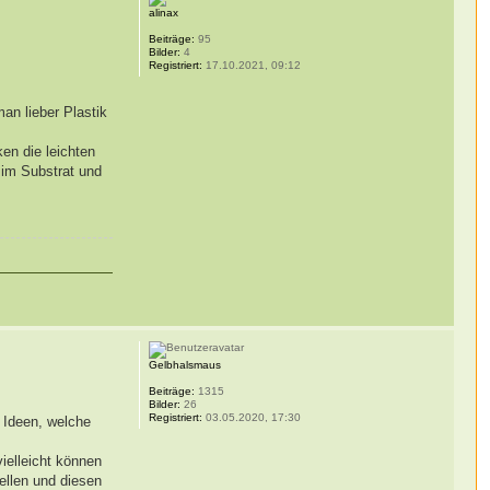
alinax
Beiträge:
95
Bilder:
4
Registriert:
17.10.2021, 09:12
an lieber Plastik
en die leichten
 im Substrat und
Gelbhalsmaus
Beiträge:
1315
Bilder:
26
Registriert:
03.05.2020, 17:30
 Ideen, welche
ielleicht können
ellen und diesen