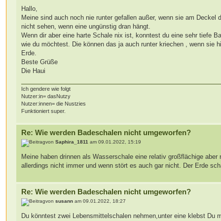
Hallo,
Meine sind auch noch nie runter gefallen außer, wenn sie am Deckel 
nicht sehen, wenn eine ungünstig dran hängt.
Wenn dir aber eine harte Schale nix ist, konntest du eine sehr tiefe
wie du möchtest. Die können das ja auch runter kriechen , wenn sie h
Erde.
Beste Grüße
Die Haui
Ich gendere wie folgt
Nutzer:in= dasNutzy
Nutzer:innen= die Nustzies
Funktioniert super.
Re: Wie werden Badeschalen nicht umgeworfen?
von
Saphira_1811
am 09.01.2022, 15:19
Meine haben drinnen als Wasserschale eine relativ großflächige aber 
allerdings nicht immer und wenn stört es auch gar nicht. Der Erde s
Re: Wie werden Badeschalen nicht umgeworfen?
von
susann
am 09.01.2022, 18:27
Du könntest zwei Lebensmittelschalen nehmen,unter eine klebst Du mit 