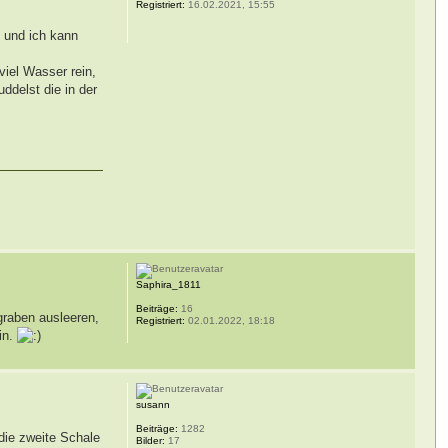
Registriert:
16.02.2021, 15:55
g und ich kann
viel Wasser rein,
ddelst die in der
Saphira_1811
Beiträge:
16
graben ausleeren,
Registriert:
02.01.2022, 18:18
in.
susann
Beiträge:
1282
 die zweite Schale
Bilder:
17