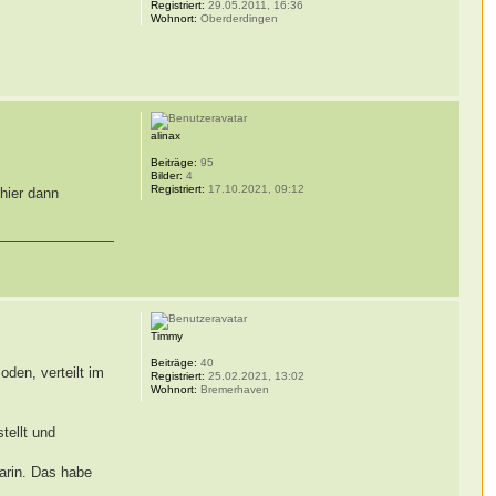
Registriert:
29.05.2011, 16:36
Wohnort:
Oberderdingen
alinax
Beiträge:
95
Bilder:
4
Registriert:
17.10.2021, 09:12
 hier dann
Timmy
Beiträge:
40
oden, verteilt im
Registriert:
25.02.2021, 13:02
Wohnort:
Bremerhaven
tellt und
arin. Das habe