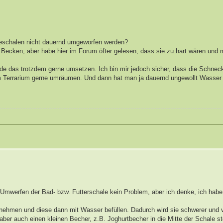
adeschalen nicht dauernd umgeworfen werden?
ecken, aber habe hier im Forum öfter gelesen, dass sie zu hart wären und m
e das trotzdem gerne umsetzen. Ich bin mir jedoch sicher, dass die Schneck
em Terrarium gerne umräumen. Und dann hat man ja dauernd ungewollt Wasser
 Umwerfen der Bad- bzw. Futterschale kein Problem, aber ich denke, ich habe
e nehmen und diese dann mit Wasser befüllen. Dadurch wird sie schwerer und v
er auch einen kleinen Becher, z.B. Joghurtbecher in die Mitte der Schale st