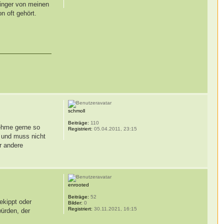
Dinger von meinen
n oft gehört.
schmoll
Beiträge:
110
nehme gerne so
Registriert:
05.04.2011, 23:15
n und muss nicht
r andere
enrooted
Beiträge:
52
ekippt oder
Bilder:
0
Registriert:
30.11.2021, 16:15
ürden, der