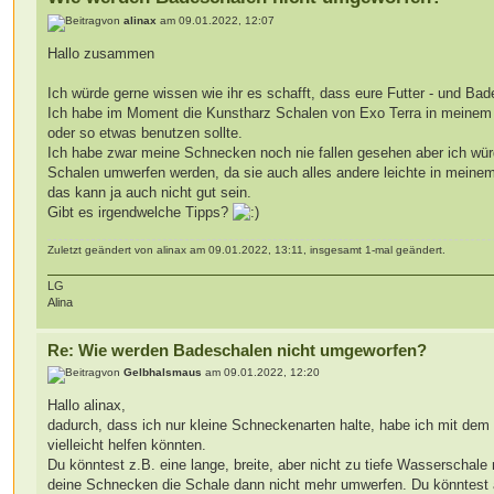
von
alinax
am 09.01.2022, 12:07
Hallo zusammen
Ich würde gerne wissen wie ihr es schafft, dass eure Futter - und B
Ich habe im Moment die Kunstharz Schalen von Exo Terra in meinem B
oder so etwas benutzen sollte.
Ich habe zwar meine Schnecken noch nie fallen gesehen aber ich würd
Schalen umwerfen werden, da sie auch alles andere leichte in mein
das kann ja auch nicht gut sein.
Gibt es irgendwelche Tipps?
Zuletzt geändert von alinax am 09.01.2022, 13:11, insgesamt 1-mal geändert.
LG
Alina
Re: Wie werden Badeschalen nicht umgeworfen?
von
Gelbhalsmaus
am 09.01.2022, 12:20
Hallo alinax,
dadurch, dass ich nur kleine Schneckenarten halte, habe ich mit dem
vielleicht helfen könnten.
Du könntest z.B. eine lange, breite, aber nicht zu tiefe Wasserschal
deine Schnecken die Schale dann nicht mehr umwerfen. Du könntest ab