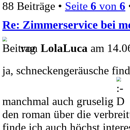
88 Beiträge •
Seite
6
von
6
Re: Zimmerservice bei m
von
LolaLuca
am 14.06
ja, schneckengeräusche fin
manchmal auch gruselig
den roman über die verbrei
finde ich auch höchst intere