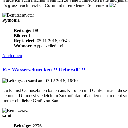
würde ich auch machen wenn ich zu viele Schnecken hätte und jeman
Es grüsst euch herzlich Corin mit ihren kleinen Schleimern
Pythonia
Beiträge:
180
Bilder:
1
Registriert:
05.11.2016, 09:43
Wohnort:
Appenzellerland
Nach oben
Re: Wasserschnecken!!! Ueberall!!!!
von
sami
am 07.12.2016, 16:10
Du kannst Gemüsefallen bauen aus Karotten und Gurken mach diese a
nehmen. Du musst vielleicht in Zukunft darauf achten das du nicht so 
Immer ein lieber Gruß von Sami
sami
Beiträge:
2276