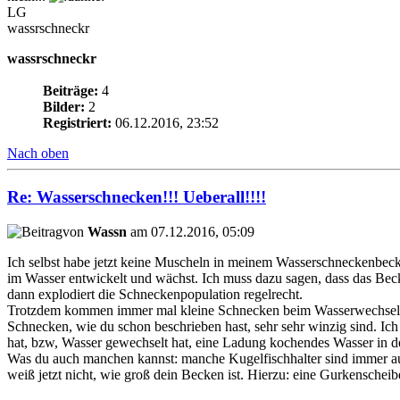
LG
wassrschneckr
wassrschneckr
Beiträge:
4
Bilder:
2
Registriert:
06.12.2016, 23:52
Nach oben
Re: Wasserschnecken!!! Ueberall!!!!
von
Wassn
am 07.12.2016, 05:09
Ich selbst habe jetzt keine Muscheln in meinem Wasserschneckenbecke
im Wasser entwickelt und wächst. Ich muss dazu sagen, dass das Becken
dann explodiert die Schneckenpopulation regelrecht.
Trotzdem kommen immer mal kleine Schnecken beim Wasserwechseln ode
Schnecken, wie du schon beschrieben hast, sehr sehr winzig sind. I
hat, bzw, Wasser gewechselt hat, eine Ladung kochendes Wasser in de
Was du auch manchen kannst: manche Kugelfischhalter sind immer au
weiß jetzt nicht, wie groß dein Becken ist. Hierzu: eine Gurkensc