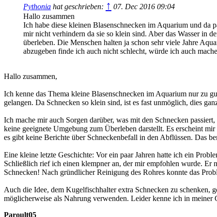
↑
Pythonia
hat geschrieben:
07. Dec 2016 09:04
Hallo zusammen
Ich habe diese kleinen Blasenschnecken im Aquarium und da pas
mir nicht verhindern da sie so klein sind. Aber das Wasser in d
überleben. Die Menschen halten ja schon sehr viele Jahre Aqua
abzugeben finde ich auch nicht schlecht, würde ich auch mach
Hallo zusammen,
Ich kenne das Thema kleine Blasenschnecken im Aquarium nur zu gut.
gelangen. Da Schnecken so klein sind, ist es fast unmöglich, dies ga
Ich mache mir auch Sorgen darüber, was mit den Schnecken passiert,
keine geeignete Umgebung zum Überleben darstellt. Es erscheint mir 
es gibt keine Berichte über Schneckenbefall in den Abflüssen. Das be
Eine kleine letzte Geschichte: Vor ein paar Jahren hatte ich ein Probl
Schließlich rief ich einen klempner an, der mir empfohlen wurde. Er 
Schnecken! Nach gründlicher Reinigung des Rohres konnte das Probl
Auch die Idee, dem Kugelfischhalter extra Schnecken zu schenken, gef
möglicherweise als Nahrung verwenden. Leider kenne ich in meiner Ge
Paroult05