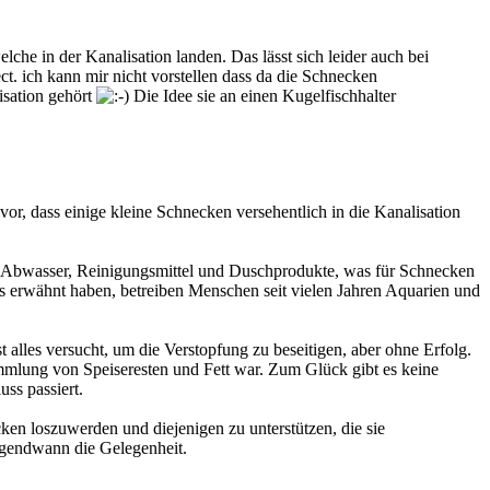
he in der Kanalisation landen. Das lässt sich leider auch bei
ct. ich kann mir nicht vorstellen dass da die Schnecken
isation gehört
Die Idee sie an einen Kugelfischhalter
.
or, dass einige kleine Schnecken versehentlich in die Kan
alisation
er Abwasser, Reinigungsmittel und Duschprodukte, was für Schnecken
ts erwähnt haben, betreiben Menschen seit vielen Jahren Aquarien und
t alles versucht, um die Verstopfung zu beseitigen, aber ohne Erfolg.
sammlung von Speiseresten und Fett war. Zum Glück gibt es keine
ss passiert.
ken loszuwerden und diejenigen zu unterstützen, die sie
irgendwann die Gelegenheit.