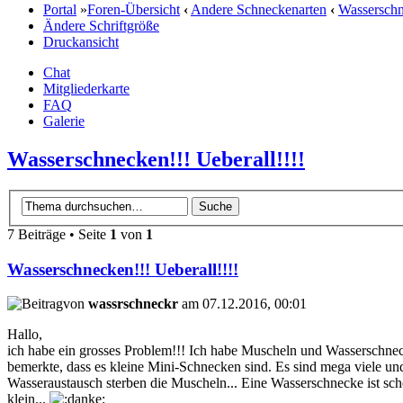
Portal
»
Foren-Übersicht
‹
Andere Schneckenarten
‹
Wassersch
Ändere Schriftgröße
Druckansicht
Chat
Mitgliederkarte
FAQ
Galerie
Wasserschnecken!!! Ueberall!!!!
7 Beiträge • Seite
1
von
1
Wasserschnecken!!! Ueberall!!!!
von
wassrschneckr
am 07.12.2016, 00:01
Hallo,
ich habe ein grosses Problem!!! Ich habe Muscheln und Wasserschnecke
bemerkte, dass es kleine Mini-Schnecken sind. Es sind mega viele u
Wasseraustausch sterben die Muscheln... Eine Wasserschnecke ist scho
klein...