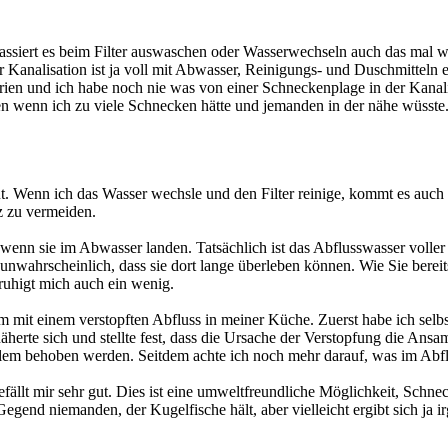
siert es beim Filter auswaschen oder Wasserwechseln auch das mal welc
er Kanalisation ist ja voll mit Abwasser, Reinigungs- und Duschmitteln e
rien und ich habe noch nie was von einer Schneckenplage in der Kanal
en wenn ich zu viele Schnecken hätte und jemanden in der nähe wüsste
 Wenn ich das Wasser wechsle und den Filter reinige, kommt es auch v
nz zu vermeiden.
 wenn sie im Abwasser landen. Tatsächlich ist das Abflusswasser voll
unwahrscheinlich, dass sie dort lange überleben können. Wie Sie berei
ruhigt mich auch ein wenig.
em mit einem verstopften Abfluss in meiner Küche. Zuerst habe ich selbs
näherte sich und stellte fest, dass die Ursache der Verstopfung die An
em behoben werden. Seitdem achte ich noch mehr darauf, was im Abflu
ällt mir sehr gut. Dies ist eine umweltfreundliche Möglichkeit, Schnec
gend niemanden, der Kugelfische hält, aber vielleicht ergibt sich ja 