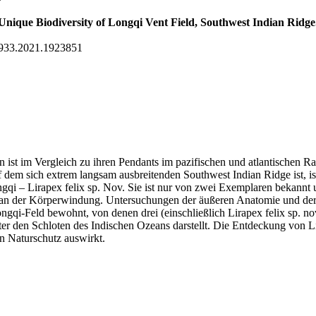
Unique Biodiversity of Longqi Vent Field, Southwest Indian Ridge
22933.2021.1923851
n ist im Vergleich zu ihren Pendants im pazifischen und atlantischen R
f dem sich extrem langsam ausbreitenden Southwest Indian Ridge ist, i
ngqi – Lirapex felix sp. Nov. Sie ist nur von zwei Exemplaren bekannt
e an der Körperwindung. Untersuchungen der äußeren Anatomie und der 
 Longqi-Feld bewohnt, von denen drei (einschließlich Lirapex felix sp
ter den Schloten des Indischen Ozeans darstellt. Die Entdeckung von Lir
en Naturschutz auswirkt.