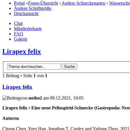
Portal
»
Foren-Übersicht
‹
Andere Schneckenarten
‹
Wassersch
Ändere Schriftgröße
Druckansicht
Chat
Mitgliederkarte
FAQ
Galerie
Lirapex felix
1 Beitrag • Seite
1
von
1
Lirapex felix
von
notho2
am 09.12.2021, 19:05
Lirapex felix • Eine neue Peltospirid-Schnecke (Gastropoda: Neom
Autoren
Chong Chen, Yuru Han, Jonathan T. Copley and Yadong Zhou. 2021