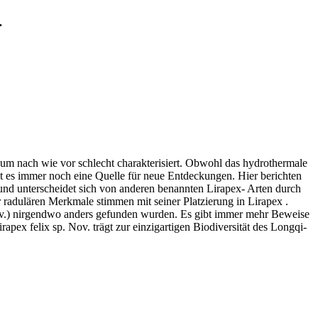
.
aum nach wie vor schlecht charakterisiert. Obwohl das hydrothermale
st es immer noch eine Quelle für neue Entdeckungen. Hier berichten
 und unterscheidet sich von anderen benannten Lirapex- Arten durch
radulären Merkmale stimmen mit seiner Platzierung in Lirapex .
. nov.) nirgendwo anders gefunden wurden. Es gibt immer mehr Beweise
apex felix sp. Nov. trägt zur einzigartigen Biodiversität des Longqi-