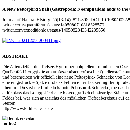
A New Peltospirid Snail (Gastropoda: Neomphalida) adds to the 
Journal of Natural History. 55(13-14); 851-866. DOI: 10.1080/002
twitter.com/squamiferum/status/1405080710818328579
twitter.com/expeditionlog/status/1405082343342235650
ABSTRAKT
Die Artenvielfalt der Tiefsee-Hydrothermalquellen im Indischen Ozea
Quellenfeld Longqi die am umfassendsten erforschte Quellenstelle au
und beschreiben wir offiziell eine neue Peltospirid- Schnecke von Lo
eine eingedrückte Spitze und das Fehlen einer Lockerung der Spiral
überein . Dies ist die fünfte bekannte Peltospirid-Schnecke, die das
dafür, dass das Longqi-Feld eine biogeografisch einzigartige Stätte un
Feldes bei, was sich angesichts des möglichen Tiefseebergbaus auf d
Steffen
http://www.killifische-bs.de
notho2