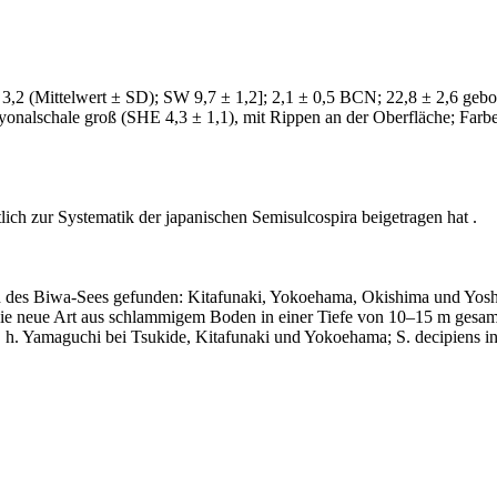
 3,2 (Mittelwert ± SD); SW 9,7 ± 1,2]; 2,1 ± 0,5 BCN; 22,8 ± 2,6 geb
nalschale groß (SHE 4,3 ± 1,1), mit Rippen an der Oberfläche; Farb
ich zur Systematik der japanischen Semisulcospira beigetragen hat .
rten des Biwa-Sees gefunden: Kitafunaki, Yokoehama, Okishima und Yo
e neue Art aus schlammigem Boden in einer Tiefe von 10–15 m gesamm
. h. Yamaguchi bei Tsukide, Kitafunaki und Yokoehama; S. decipiens in