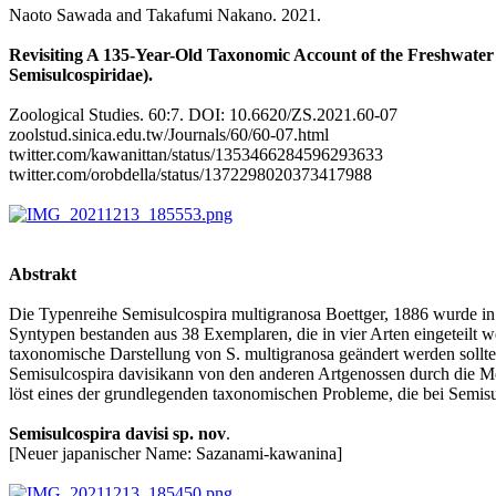
Naoto Sawada and Takafumi Nakano. 2021.
Revisiting A 135-Year-Old Taxonomic Account of the Freshwater 
Semisulcospiridae).
Zoological Studies. 60:7. DOI: 10.6620/ZS.2021.60-07
zoolstud.sinica.edu.tw/Journals/60/60-07.html
twitter.com/kawanittan/status/1353466284596293633
twitter.com/orobdella/status/1372298020373417988
Abstrakt
Die Typenreihe Semisulcospira multigranosa Boettger, 1886 wurde i
Syntypen bestanden aus 38 Exemplaren, die in vier Arten eingeteilt 
taxonomische Darstellung von S. multigranosa geändert werden sollte.
Semisulcospira davisikann von den anderen Artgenossen durch die 
löst eines der grundlegenden taxonomischen Probleme, die bei Semisu
Semisulcospira davisi sp. nov
.
[Neuer japanischer Name: Sazanami-kawanina]