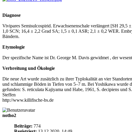
Diagnose
Vivipares Semisulcospirid. Erwachsenenschale verlängert [SH 29,5 ±
1,0 SCN; 16,4 ± 2,2 Grad SA; 1,5 ± 0,1 ASR; 2,1 ± 0,2 WER. Embryo
Bändern.
Etymologie
Der spezifische Name ist Dr. George M. Davis gewidmet , der wesentl
Verbreitung und Ökologie
Die neue Art wurde zusätzlich zu ihrer Typlokalität an vier Stando
und schlammige Böden in Tiefen von 5–7 m. Bei Yoshikawa wurde di
gefunden: S. reticulata Kajiyama und Habe, 1961, S. decipiens und S
Steffen
http://www.killifische-bs.de
notho2
Beiträge:
774
Registriert:
13.12.2020, 14:49