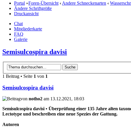
Portal
»
Foren-Übersicht
‹
Andere Schneckenarten
‹
Wassersch
Ändere Schriftgröße
Druckansicht
Chat
Mitgliederkarte
FAQ
Galerie
Semisulcospira davisi
1 Beitrag • Seite
1
von
1
Semisulcospira davisi
von
notho2
am 13.12.2021, 18:03
Semisulcospira davisi • Überprüfung einer 135 Jahre alten taxo
Lectotype und beschreiben eine neue Spezies der Gattung.
Autoren