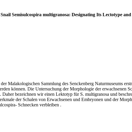
Snail Semisulcospira multigranosa: Designating Its Lectotype and
n der Malakologischen Sammlung des Senckenberg Naturmuseums erstma
werden können. Die Untersuchung der Morphologie der erwachsenen Schal
 Daher bezeichnen wir einen Lektotyp für S. multigranosa und beschrei
Merkmale der Schalen von Erwachsenen und Embryonen und der Morphol
lcospira- Schnecken verbleiben .