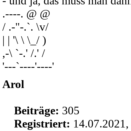
- und ja, das muss man dan
.----. @ @
/ .-"-.`. \v/
| | '\ \ \_/ )
,-\ `-.' /.' /
'---`----'----'
Arol
Beiträge:
305
Registriert:
14.07.2021,