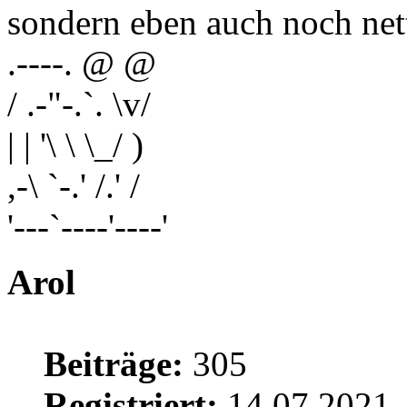
sondern eben auch noch ne
.----. @ @
/ .-"-.`. \v/
| | '\ \ \_/ )
,-\ `-.' /.' /
'---`----'----'
Arol
Beiträge:
305
Registriert:
14.07.2021,