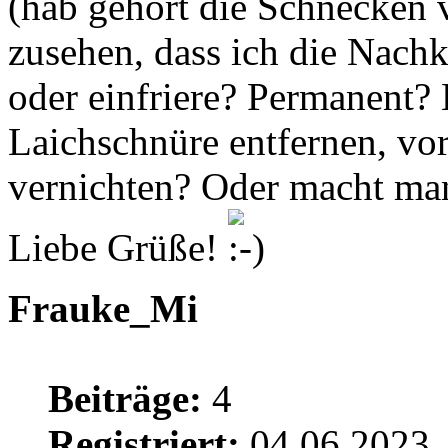
(hab gehört die Schnecken v
zusehen, dass ich die Nac
oder einfriere? Permanent? 
Laichschnüre entfernen, vor
vernichten? Oder macht man 
Liebe Grüße!
Frauke_Mi
Beiträge:
4
Registriert:
04.06.2023,