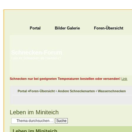
Portal
Bilder Galerie
Foren-Übersicht
Schnecken-Forum
Habt ihr Schnecken als Haustiere?
Schnecken nur bei geeigneten Temperaturen bestellen oder versenden!
Link
Portal
»
Foren-Übersicht
‹
Andere Schneckenarten
‹
Wasserschnecken
Leben im Miniteich
Leben im Miniteich