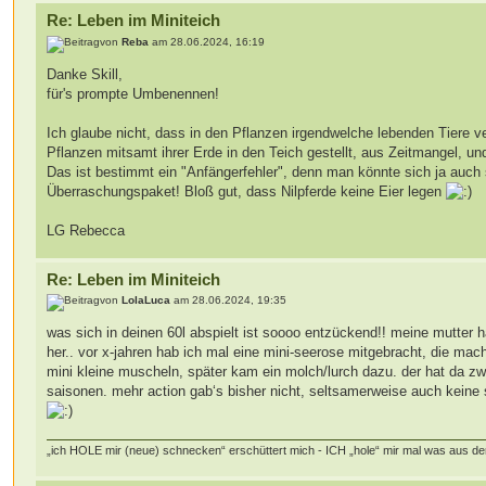
Re: Leben im Miniteich
von
Reba
am 28.06.2024, 16:19
Danke Skill,
für's prompte Umbenennen!
Ich glaube nicht, dass in den Pflanzen irgendwelche lebenden Tiere 
Pflanzen mitsamt ihrer Erde in den Teich gestellt, aus Zeitmangel, un
Das ist bestimmt ein "Anfängerfehler", denn man könnte sich ja auch
Überraschungspaket! Bloß gut, dass Nilpferde keine Eier legen
LG Rebecca
Re: Leben im Miniteich
von
LolaLuca
am 28.06.2024, 19:35
was sich in deinen 60l abspielt ist soooo entzückend!! meine mutter 
her.. vor x-jahren hab ich mal eine mini-seerose mitgebracht, die ma
mini kleine muscheln, später kam ein molch/lurch dazu. der hat da zwe
saisonen. mehr action gab‘s bisher nicht, seltsamerweise auch keine s
„ich HOLE mir (neue) schnecken“ erschüttert mich - ICH „hole“ mir mal was aus d