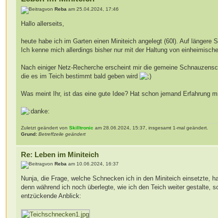
von
Reba
am 25.04.2024, 17:46
Hallo allerseits,
heute habe ich im Garten einen Miniteich angelegt (60l). Auf längere S
Ich kenne mich allerdings bisher nur mit der Haltung von einheimisc
Nach einiger Netz-Recherche erscheint mir die gemeine Schnauzensch
die es im Teich bestimmt bald geben wird
Was meint Ihr, ist das eine gute Idee? Hat schon jemand Erfahrung 
Zuletzt geändert von
Skilltronic
am 28.06.2024, 15:37, insgesamt 1-mal geändert.
Grund:
Betreffzeile geändert
Re: Leben im Miniteich
von
Reba
am 10.06.2024, 16:37
Nunja, die Frage, welche Schnecken ich in den Miniteich einsetzte, hat
denn während ich noch überlegte, wie ich den Teich weiter gestalte, 
entzückende Anblick: