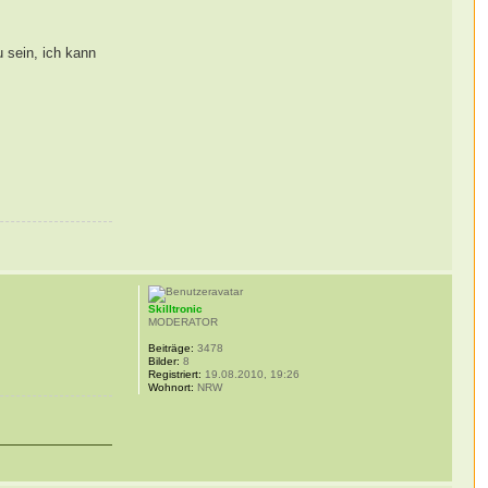
 sein, ich kann
Skilltronic
MODERATOR
Beiträge:
3478
Bilder:
8
Registriert:
19.08.2010, 19:26
Wohnort:
NRW