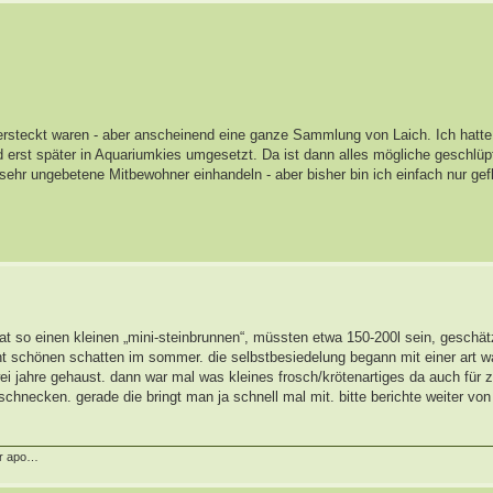
versteckt waren - aber anscheinend eine ganze Sammlung von Laich. Ich hatte
d erst später in Aquariumkies umgesetzt. Da ist dann alles mögliche geschlüpf
 sehr ungebetene Mitbewohner einhandeln - aber bisher bin ich einfach nur g
hat so einen kleinen „mini-steinbrunnen“, müssten etwa 150-200l sein, geschä
cht schönen schatten im sommer. die selbstbesiedelung begann mit einer art w
i jahre gehaust. dann war mal was kleines frosch/krötenartiges da auch für z
chnecken. gerade die bringt man ja schnell mal mit. bitte berichte weiter vo
er apo…