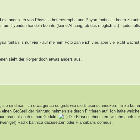
nd die angeblich von Physella heterostropha und Physa fontinalis kaum zu unt
um Hybriden handeln könnte (keine Ahnung, ob das möglich ist) - jedenfalls 
fontanilis nur vier - auf meinem Foto zähle ich vier, aber vielleicht wächst
denen sieht der Körper doch etwas anders aus.
en, sie sind nämlich etwa genau so groß wie die Blasenschnecken. Hinzu komm
inen Großteil der Nahrung nehmen sie durch Filtrieren auf. Ich halte welche 
 man braucht auch schon Geduld.
Die Blasenschnecken (welche auch imme
 (wenige!) Radix balthica dazusetzen oder Planorbaris corneus.