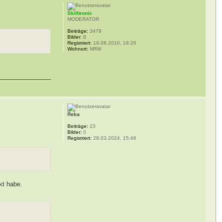
Skilltronic
MODERATOR
Beiträge:
3478
Bilder:
8
Registriert:
19.08.2010, 19:26
Wohnort:
NRW
Reba
Beiträge:
23
Bilder:
0
Registriert:
28.03.2024, 15:46
kt habe.