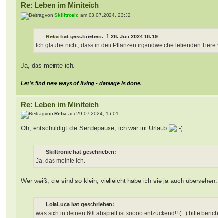
Re: Leben im Miniteich
von
Skilltronic
am 03.07.2024, 23:32
↑
Reba
hat geschrieben:
28. Jun 2024 18:19
Ich glaube nicht, dass in den Pflanzen irgendwelche lebenden Tiere 
Ja, das meinte ich.
Let's find new ways of living - damage is done.
Re: Leben im Miniteich
von
Reba
am 29.07.2024, 16:01
Oh, entschuldigt die Sendepause, ich war im Urlaub
Skilltronic hat geschrieben:
Ja, das meinte ich.
Wer weiß, die sind so klein, vielleicht habe ich sie ja auch übersehen
LolaLuca hat geschrieben:
was sich in deinen 60l abspielt ist soooo entzückend!! (...) bitte ber