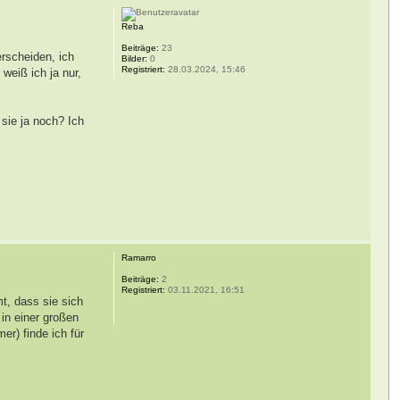
Reba
Beiträge:
23
erscheiden, ich
Bilder:
0
Registriert:
28.03.2024, 15:46
weiß ich ja nur,
 sie ja noch? Ich
Ramarro
Beiträge:
2
Registriert:
03.11.2021, 16:51
t, dass sie sich
in einer großen
r) finde ich für