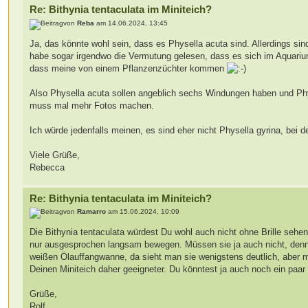
Re: Bithynia tentaculata im Miniteich?
von
Reba
am 14.06.2024, 13:45
Ja, das könnte wohl sein, dass es Physella acuta sind. Allerdings si
habe sogar irgendwo die Vermutung gelesen, dass es sich im Aquarium 
dass meine von einem Pflanzenzüchter kommen
Also Physella acuta sollen angeblich sechs Windungen haben und Physa 
muss mal mehr Fotos machen.
Ich würde jedenfalls meinen, es sind eher nicht Physella gyrina, bei 
Viele Grüße,
Rebecca
Re: Bithynia tentaculata im Miniteich?
von
Ramarro
am 15.06.2024, 10:09
Die Bithynia tentaculata würdest Du wohl auch nicht ohne Brille seh
nur ausgesprochen langsam bewegen. Müssen sie ja auch nicht, denn e
weißen Ölauffangwanne, da sieht man sie wenigstens deutlich, aber
Deinen Miniteich daher geeigneter. Du könntest ja auch noch ein paar
Grüße,
Rolf