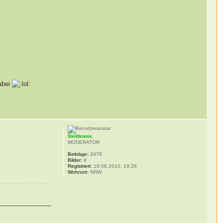
dabei
Skilltronic
MODERATOR
Beiträge:
3478
Bilder:
8
Registriert:
19.08.2010, 19:26
Wohnort:
NRW