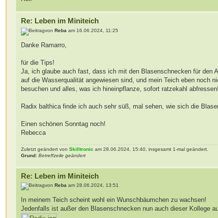
Re: Leben im Miniteich
von
Reba
am 16.06.2024, 11:25
Danke Ramarro,
für die Tips!
Ja, ich glaube auch fast, dass ich mit den Blasenschnecken für den A
auf die Wasserqualität angewiesen sind, und mein Teich eben noch nicht
besuchen und alles, was ich hineinpflanze, sofort ratzekahl abfressen
Radix balthica finde ich auch sehr süß, mal sehen, wie sich die Blas
Einen schönen Sonntag noch!
Rebecca
Zuletzt geändert von
Skilltronic
am 28.06.2024, 15:40, insgesamt 1-mal geändert.
Grund:
Betreffzeile geändert
Re: Leben im Miniteich
von
Reba
am 28.06.2024, 13:51
In meinem Teich scheint wohl ein Wunschbäumchen zu wachsen!
Jedenfalls ist außer den Blasenschnecken nun auch dieser Kollege aufg