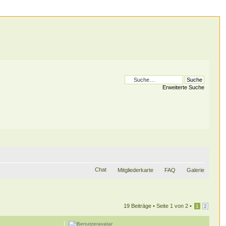
Erweiterte Suche
Chat
Mitgliederkarte
FAQ
Galerie
19 Beiträge •
Seite
1
von
2
•
1
2