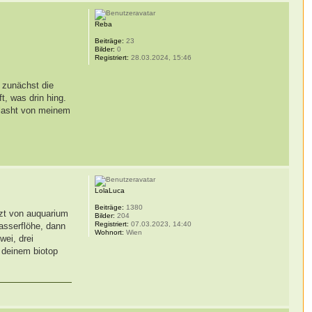
Reba
Beiträge:
23
Bilder:
0
Registriert:
28.03.2024, 15:46
 zunächst die
t, was drin hing.
eflasht von meinem
LolaLuca
Beiträge:
1380
tzt von auquarium
Bilder:
204
Registriert:
07.03.2023, 14:40
asserflöhe, dann
Wohnort:
Wien
wei, drei
n deinem biotop