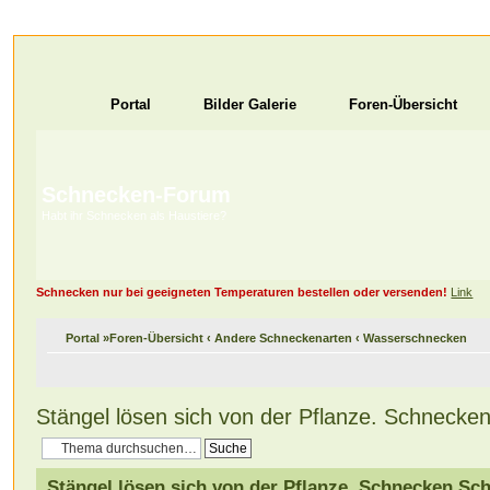
Portal
Bilder Galerie
Foren-Übersicht
Schnecken-Forum
Habt ihr Schnecken als Haustiere?
Schnecken nur bei geeigneten Temperaturen bestellen oder versenden!
Link
Portal
»
Foren-Übersicht
‹
Andere Schneckenarten
‹
Wasserschnecken
Stängel lösen sich von der Pflanze. Schnecke
Stängel lösen sich von der Pflanze. Schnecken Sc