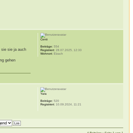
Centi
Beiträge:
554
sie sie ja auch
Registriert:
28.07.2025, 12:33
Wohnort:
Elzach
ung gehen
Yara
Beiträge:
520
Registriert:
10.09.2024, 11:21