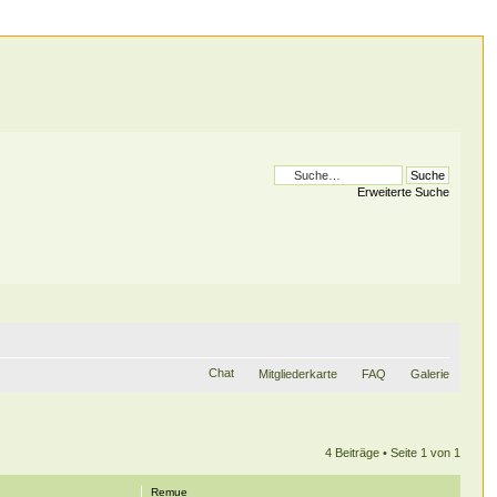
Erweiterte Suche
Chat
Mitgliederkarte
FAQ
Galerie
4 Beiträge • Seite
1
von
1
Remue