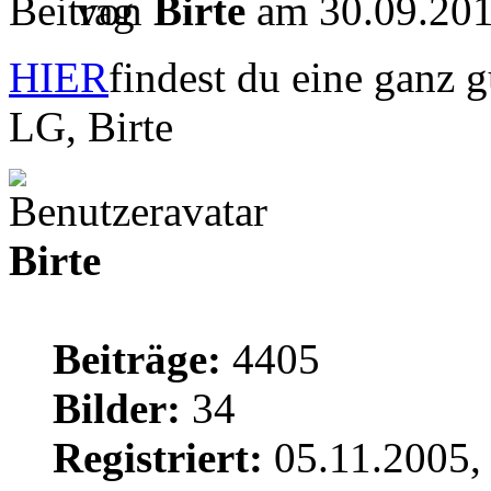
von
Birte
am 30.09.201
HIER
findest du eine ganz 
LG, Birte
Birte
Beiträge:
4405
Bilder:
34
Registriert:
05.11.2005,