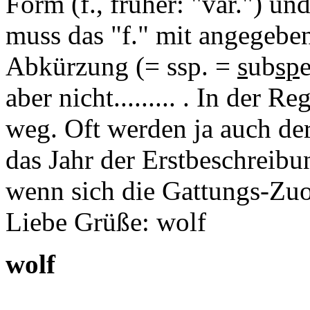
Form (f., früher: "var.") un
muss das "f." mit angegebe
Abkürzung (= ssp. =
s
ub
sp
aber nicht......... . In der R
weg. Oft werden ja auch de
das Jahr der Erstbeschreib
wenn sich die Gattungs-Zuo
Liebe Grüße: wolf
wolf