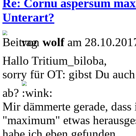
Re: Cornu aspersum maxi
Unterart?
von
wolf
am 28.10.2017
Hallo Tritium_biloba,
sorry für OT: gibst Du auch
ab?
Mir dämmerte gerade, dass
"maximum" etwas herausgesu
habe ich eben gefunden.