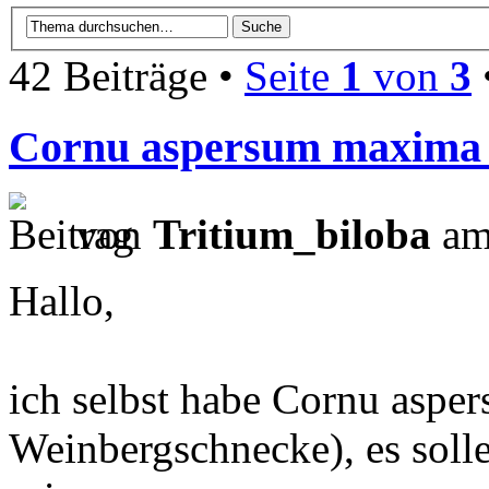
42 Beiträge •
Seite
1
von
3
Cornu aspersum maxima gi
von
Tritium_biloba
am
Hallo,
ich selbst habe Cornu aspe
Weinbergschnecke), es sol