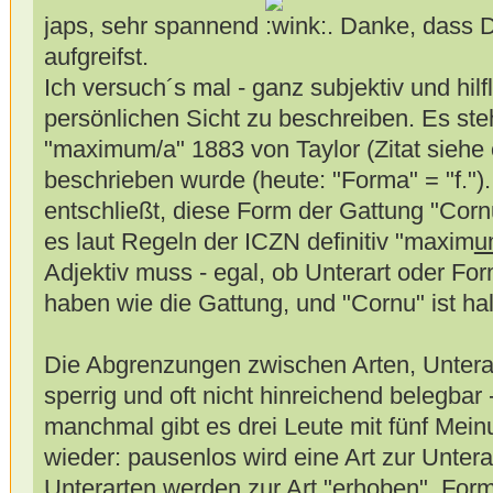
japs, sehr spannend
. Danke, dass 
aufgreifst.
Ich versuch´s mal - ganz subjektiv und hilf
persönlichen Sicht zu beschreiben. Es ste
"maximum/a" 1883 von Taylor (Zitat siehe o
beschrieben wurde (heute: "Forma" = "f.")
entschließt, diese Form der Gattung "Cor
es laut Regeln der ICZN definitiv "maxim
u
Adjektiv muss - egal, ob Unterart oder Fo
haben wie die Gattung, und "Cornu" ist hal
Die Abgrenzungen zwischen Arten, Untera
sperrig und oft nicht hinreichend belegbar -
manchmal gibt es drei Leute mit fünf Mein
wieder: pausenlos wird eine Art zur Untera
Unterarten werden zur Art "erhoben", Form