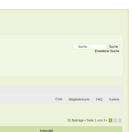
Erweiterte Suche
Chat
Mitgliederkarte
FAQ
Galerie
31 Beiträge •
Seite
1
von
3
•
1
2
3
Kaktus86