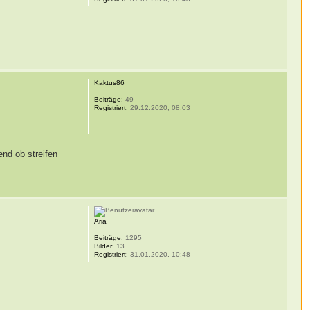
Kaktus86
Beiträge:
49
Registriert:
29.12.2020, 08:03
end ob streifen
Aria
Beiträge:
1295
Bilder:
13
Registriert:
31.01.2020, 10:48