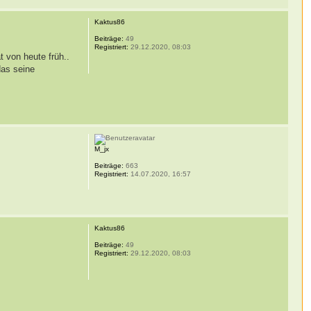
Kaktus86
Beiträge:
49
Registriert:
29.12.2020, 08:03
 von heute früh..
das seine
M_jx
Beiträge:
663
Registriert:
14.07.2020, 16:57
Kaktus86
Beiträge:
49
Registriert:
29.12.2020, 08:03