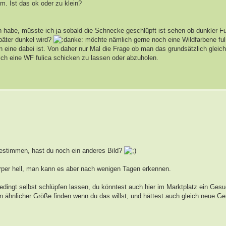
m. Ist das ok oder zu klein?
habe, müsste ich ja sobald die Schnecke geschlüpft ist sehen ob dunkler Fus
später dunkel wird?
möchte nämlich gerne noch eine Wildfarbene ful
 eine dabei ist. Von daher nur Mal die Frage ob man das grundsätzlich gleich
ich eine WF fulica schicken zu lassen oder abzuholen.
estimmen, hast du noch ein anderes Bild?
örper hell, man kann es aber nach wenigen Tagen erkennen.
ingt selbst schlüpfen lassen, du könntest auch hier im Marktplatz ein Gesuc
n ähnlicher Größe finden wenn du das willst, und hättest auch gleich neue G