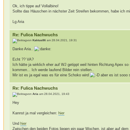
Ok, ich tippe auf Vollalbino!
Sollte das Häuschen in nächster Zeit Streifen bekommen, habe ich mi
Lg Aria
Re: Fulica Nachwuchs
von
Kaktus86
am 28.04.2021, 19:31
Danke Aria..
Echt ?? VA?
Ich hätte ja wirklich eher auf WJ getippt weil hinten Richtung Apex so
kommen... Ich werde laufend Bilder rein stellen..
Mir ist es ja egal was es für eine Schoko wird
aber es ist sooo 
Re: Fulica Nachwuchs
von
Aria
am 28.04.2021, 19:43
Hey
Kannst ja mal vergleichen:
hier
Und
hier
Zwischen den beiden Fotos liegen ein paar Wochen, ist aber auf dem 