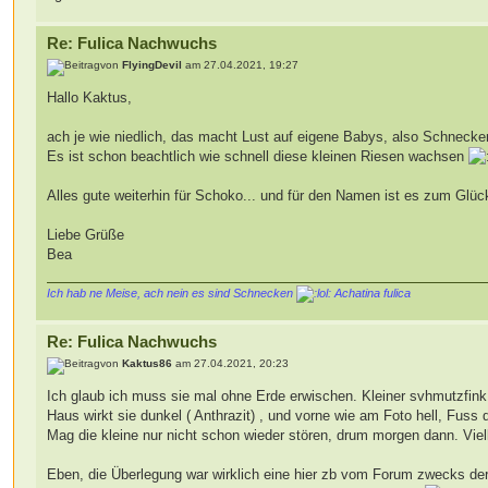
Re: Fulica Nachwuchs
von
FlyingDevil
am 27.04.2021, 19:27
Hallo Kaktus,
ach je wie niedlich, das macht Lust auf eigene Babys, also Schnecken
Es ist schon beachtlich wie schnell diese kleinen Riesen wachsen
Alles gute weiterhin für Schoko... und für den Namen ist es zum Gl
Liebe Grüße
Bea
Ich hab ne Meise, ach nein es sind Schnecken
Achatina fulica
Re: Fulica Nachwuchs
von
Kaktus86
am 27.04.2021, 20:23
Ich glaub ich muss sie mal ohne Erde erwischen. Kleiner svhmutzfink.
Haus wirkt sie dunkel ( Anthrazit) , und vorne wie am Foto hell, Fuss de
Mag die kleine nur nicht schon wieder stören, drum morgen dann. Viell
Eben, die Überlegung war wirklich eine hier zb vom Forum zwecks der