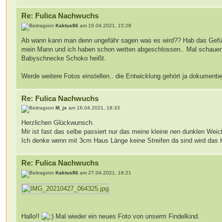
Re: Fulica Nachwuchs
von
Kaktus86
am 16.04.2021, 15:28
Ab wann kann man denn ungefähr sagen was es wird?? Hab das Gefühl 
mein Mann und ich haben schon wetten abgeschlossen.. Mal schauen
Babyschnecke Schoko heißt.
Werde weitere Fotos einstellen.. die Entwicklung gehört ja dokumenti
Re: Fulica Nachwuchs
von
M_jx
am 16.04.2021, 18:33
Herzlichen Glückwunsch.
Mir ist fast das selbe passiert nur das meine kleine nen dunklen Weic
Ich denke wenn mit 3cm Haus Länge keine Streifen da sind wird das H
Re: Fulica Nachwuchs
von
Kaktus86
am 27.04.2021, 18:21
Hallo!!
Mal wieder ein neues Foto von unserm Findelkind.