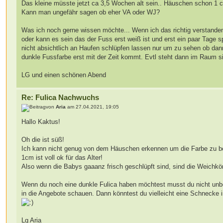
Das kleine müsste jetzt ca 3,5 Wochen alt sein.. Häuschen schon 1 c
Kann man ungefähr sagen ob eher VA oder WJ?
Was ich noch gerne wissen möchte... Wenn ich das richtig verstanden 
oder kann es sein das der Fuss erst weiß ist und erst ein paar Tage 
nicht absichtlich an Haufen schlüpfen lassen nur um zu sehen ob dann
dunkle Fussfarbe erst mit der Zeit kommt. Evtl steht dann im Raum s
LG und einen schönen Abend
Re: Fulica Nachwuchs
von
Aria
am 27.04.2021, 19:05
Hallo Kaktus!
Oh die ist süß!
Ich kann nicht genug von dem Häuschen erkennen um die Farbe zu b
1cm ist voll ok für das Alter!
Also wenn die Babys gaaanz frisch geschlüpft sind, sind die Weichk
Wenn du noch eine dunkle Fulica haben möchtest musst du nicht unbed
in die Angebote schauen. Dann könntest du vielleicht eine Schnecke i
Lg Aria