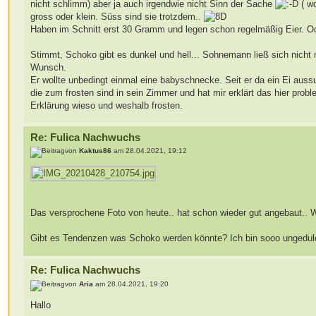
nicht schlimm) aber ja auch irgendwie nicht Sinn der Sache
( wo
gross oder klein. Süss sind sie trotzdem..
Haben im Schnitt erst 30 Gramm und legen schon regelmäßig Eier. 
Stimmt, Schoko gibt es dunkel und hell... Sohnemann ließ sich nich
Wunsch.
Er wollte unbedingt einmal eine babyschnecke. Seit er da ein Ei auss
die zum frosten sind in sein Zimmer und hat mir erklärt das hier pro
Erklärung wieso und weshalb frosten.
Re: Fulica Nachwuchs
von
Kaktus86
am 28.04.2021, 19:12
Das versprochene Foto von heute.. hat schon wieder gut angebaut.. 
Gibt es Tendenzen was Schoko werden könnte? Ich bin sooo ungedu
Re: Fulica Nachwuchs
von
Aria
am 28.04.2021, 19:20
Hallo