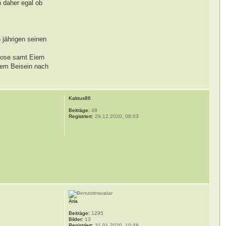
n daher egal ob
 jährigen seinen
 Dose samt Eiern
inem Beisein nach
Kaktus86
Beiträge:
49
Registriert:
29.12.2020, 08:03
Aria
Beiträge:
1295
Bilder:
13
Registriert:
31.01.2020, 10:48