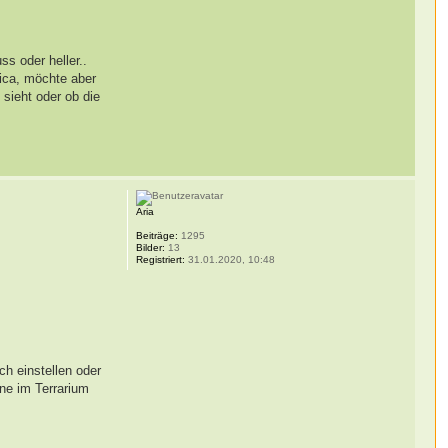
s oder heller..
ica, möchte aber
 sieht oder ob die
Aria
Beiträge:
1295
Bilder:
13
Registriert:
31.01.2020, 10:48
h einstellen oder
ene im Terrarium