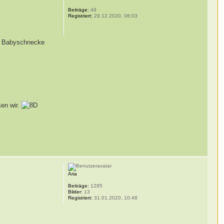
Beiträge:
49
Registriert:
29.12.2020, 08:03
ine Babyschnecke
sen wir.
Aria
Beiträge:
1295
Bilder:
13
Registriert:
31.01.2020, 10:48