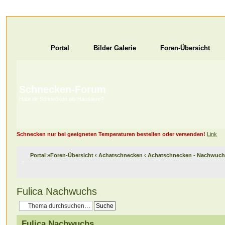
Portal
Bilder Galerie
Foren-Übersicht
Schnecken-Forum
Habt ihr Schnecken als Haustiere?
Schnecken nur bei geeigneten Temperaturen bestellen oder versenden!
Link
Portal
»
Foren-Übersicht
‹
Achatschnecken
‹
Achatschnecken - Nachwuc
Fulica Nachwuchs
Fulica Nachwuchs