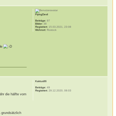
FlyingDevil
Beiträge:
97
Bilder:
38
Registriert:
15.03.2021, 23:08
Wohnort:
Rostock
ade
Kaktus86
Beiträge:
49
Registriert:
29.12.2020, 08:03
ähr die hälfte vom
 grundsätzlich