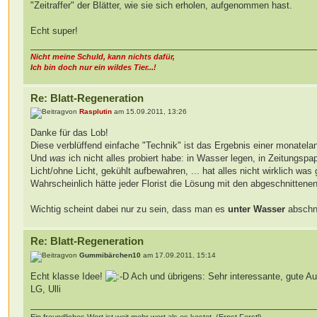
"Zeitraffer" der Blätter, wie sie sich erholen, aufgenommen hast.
Echt super!
Nicht meine Schuld, kann nichts dafür,
Ich bin doch nur ein wildes Tier...!
Re: Blatt-Regeneration
von
Rasplutin
am 15.09.2011, 13:26
Danke für das Lob!
Diese verblüffend einfache "Technik" ist das Ergebnis einer monatel
Und
was
ich nicht alles probiert habe: in Wasser legen, in Zeitungsp
Licht/ohne Licht, gekühlt aufbewahren, ... hat alles nicht wirklich was
Wahrscheinlich hätte jeder Florist die Lösung mit den abgeschnittenen
Wichtig scheint dabei nur zu sein, dass man es
unter Wasser
abschne
Re: Blatt-Regeneration
von
Gummibärchen10
am 17.09.2011, 15:14
Echt klasse Idee!
Ach und übrigens: Sehr interessante, gute Au
LG, Ulli
Ein freundliches Wort ist weit mehr wert als es kostet. (Ernst Ferstl)