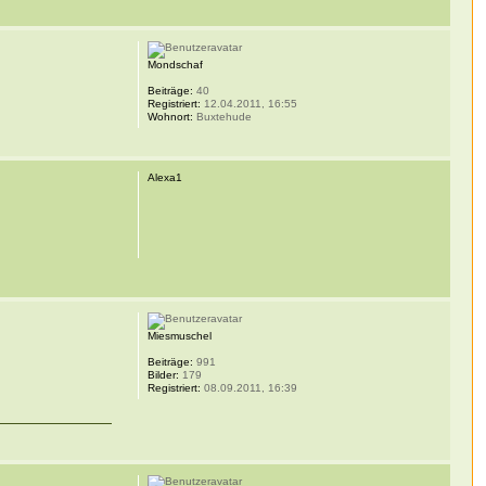
Mondschaf
Beiträge:
40
Registriert:
12.04.2011, 16:55
Wohnort:
Buxtehude
Alexa1
Miesmuschel
Beiträge:
991
Bilder:
179
Registriert:
08.09.2011, 16:39