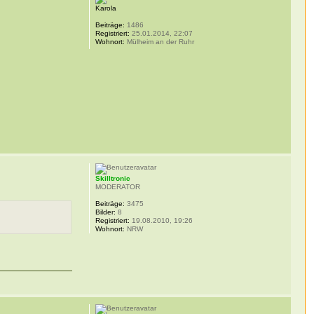
Karola
Beiträge:
1486
Registriert:
25.01.2014, 22:07
Wohnort:
Mülheim an der Ruhr
Skilltronic
MODERATOR
Beiträge:
3475
Bilder:
8
Registriert:
19.08.2010, 19:26
Wohnort:
NRW