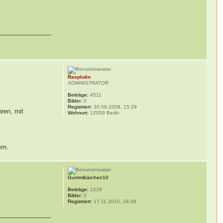
Rasplutin
ADMINISTRATOR
Beiträge:
4511
Bilder:
0
Registriert:
30.09.2008, 15:29
hren, mit
Wohnort:
12059 Berlin
rn.
Gummibärchen10
Beiträge:
1229
Bilder:
2
Registriert:
17.11.2010, 18:39