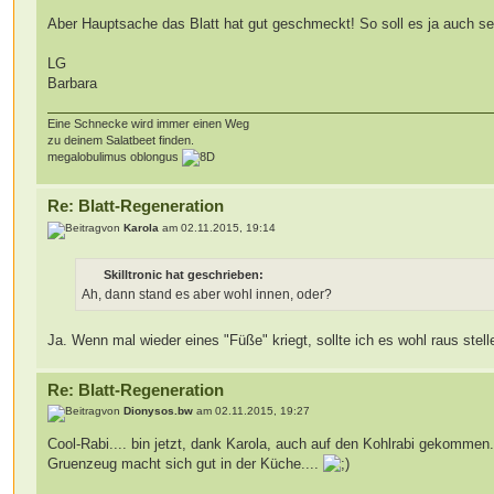
Aber Hauptsache das Blatt hat gut geschmeckt! So soll es ja auch s
LG
Barbara
Eine Schnecke wird immer einen Weg
zu deinem Salatbeet finden.
megalobulimus oblongus
Re: Blatt-Regeneration
von
Karola
am 02.11.2015, 19:14
Skilltronic hat geschrieben:
Ah, dann stand es aber wohl innen, oder?
Ja. Wenn mal wieder eines "Füße" kriegt, sollte ich es wohl raus stelle
Re: Blatt-Regeneration
von
Dionysos.bw
am 02.11.2015, 19:27
Cool-Rabi.... bin jetzt, dank Karola, auch auf den Kohlrabi gekommen
Gruenzeug macht sich gut in der Küche....