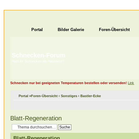
Portal
Bilder Galerie
Foren-Übersicht
Schnecken-Forum
Habt ihr Schnecken als Haustiere?
Schnecken nur bei geeigneten Temperaturen bestellen oder versenden!
Link
Portal
»
Foren-Übersicht
‹
Sonstiges
‹
Bastler-Ecke
Blatt-Regeneration
Blatt-Regeneration