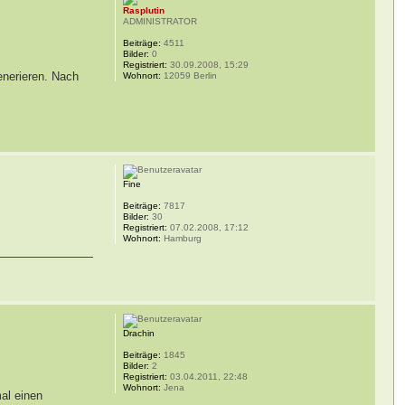
Rasplutin
ADMINISTRATOR
Beiträge:
4511
Bilder:
0
Registriert:
30.09.2008, 15:29
enerieren. Nach
Wohnort:
12059 Berlin
Fine
Beiträge:
7817
Bilder:
30
Registriert:
07.02.2008, 17:12
Wohnort:
Hamburg
Drachin
Beiträge:
1845
Bilder:
2
Registriert:
03.04.2011, 22:48
Wohnort:
Jena
mal einen