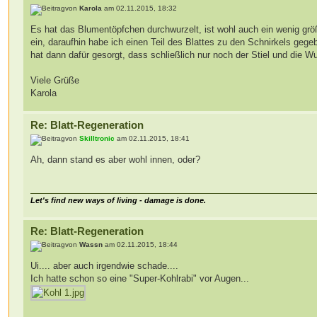
von
Karola
am 02.11.2015, 18:32
Es hat das Blumentöpfchen durchwurzelt, ist wohl auch ein wenig grö
ein, daraufhin habe ich einen Teil des Blattes zu den Schnirkels ge
hat dann dafür gesorgt, dass schließlich nur noch der Stiel und die W
Viele Grüße
Karola
Re: Blatt-Regeneration
von
Skilltronic
am 02.11.2015, 18:41
Ah, dann stand es aber wohl innen, oder?
Let's find new ways of living - damage is done.
Re: Blatt-Regeneration
von
Wassn
am 02.11.2015, 18:44
Ui.... aber auch irgendwie schade....
Ich hatte schon so eine "Super-Kohlrabi" vor Augen...