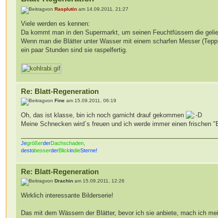
von
Rasplutin
am 14.09.2011, 21:27
Viele werden es kennen:
Da kommt man in den Supermarkt, um seinen Feuchtfüssern die geliebt
Wenn man die Blätter unter Wasser mit einem scharfen Messer (Teppic
ein paar Stunden sind sie raspelfertig.
Re: Blatt-Regeneration
von
Fine
am 15.09.2011, 06:19
Oh, das ist klasse, bin ich noch garnicht drauf gekommen
Meine Schnecken wird´s freuen und ich werde immer einen frischen 
Je
größer
der
Dachschaden,
desto
besser
der
Blick
in
die
Sterne!
Re: Blatt-Regeneration
von
Drachin
am 15.09.2011, 12:26
Wirklich interessante Bilderserie!
Das mit dem Wässern der Blätter, bevor ich sie anbiete, mach ich meis