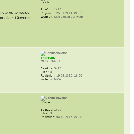
Karola
Beiträge:
1486
nete es teilweise
Registriert:
25.01.2014, 22:07
Wohnort:
Mülheim an der Ruhr
or allem Giovanni
Skilltronic
MODERATOR
Beiträge:
3475
Bilder:
8
Registriert:
19.08.2010, 19:26
Wohnort:
NRW
Wassn
Beiträge:
1659
Bilder:
3
Registriert:
04.10.2015, 20:28