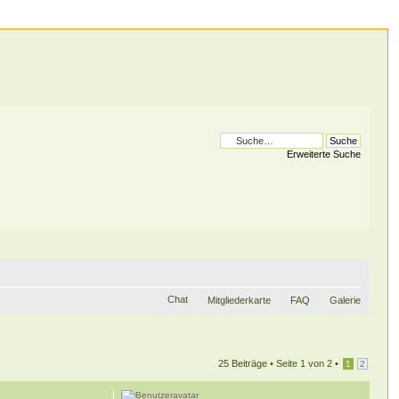
Erweiterte Suche
Chat
Mitgliederkarte
FAQ
Galerie
25 Beiträge •
Seite
1
von
2
•
1
2