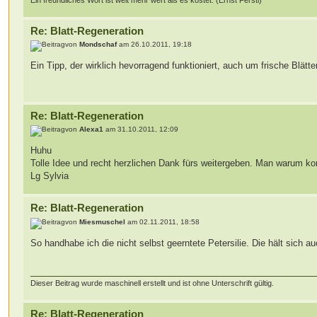
Re: Blatt-Regeneration
von
Mondschaf
am 26.10.2011, 19:18
Ein Tipp, der wirklich hevorragend funktioniert, auch um frische Blä
Re: Blatt-Regeneration
von
Alexa1
am 31.10.2011, 12:09
Huhu
Tolle Idee und recht herzlichen Dank fürs weitergeben. Man warum ko
Lg Sylvia
Re: Blatt-Regeneration
von
Miesmuschel
am 02.11.2011, 18:58
So handhabe ich die nicht selbst geerntete Petersilie. Die hält sich a
Dieser Beitrag wurde maschinell erstellt und ist ohne Unterschrift gültig.
Re: Blatt-Regeneration