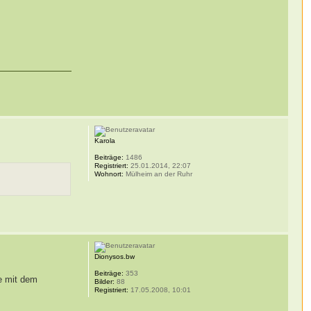
Karola
Beiträge:
1486
Registriert:
25.01.2014, 22:07
Wohnort:
Mülheim an der Ruhr
Dionysos.bw
Beiträge:
353
se mit dem
Bilder:
88
Registriert:
17.05.2008, 10:01