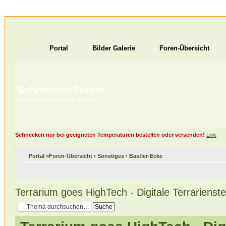
Portal
Bilder Galerie
Foren-Übersicht
Schnecken-Forum
Habt ihr Schnecken als Haustiere?
Schnecken nur bei geeigneten Temperaturen bestellen oder versenden!
Link
Portal
»
Foren-Übersicht
‹
Sonstiges
‹
Bastler-Ecke
Terrarium goes HighTech - Digitale Terrarienst