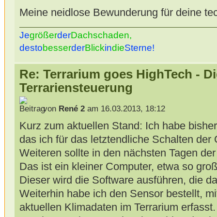
Meine neidlose Bewunderung für deine te
Je
größer
der
Dachschaden,
desto
besser
der
Blick
in
die
Sterne!
Re: Terrarium goes HighTech - Di
Terrariensteuerung
von
René 2
am 16.03.2013, 18:12
Kurz zum aktuellen Stand: Ich habe bisher 
das ich für das letztendliche Schalten de
Weiteren sollte in den nächsten Tagen d
Das ist ein kleiner Computer, etwa so gro
Dieser wird die Software ausführen, die d
Weiterhin habe ich den Sensor bestellt, m
aktuellen Klimadaten im Terrarium erfasst.