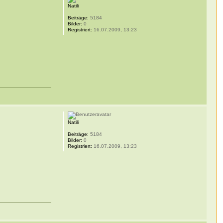
Natili
Beiträge:
5184
Bilder:
0
Registriert:
16.07.2009, 13:23
Natili
Beiträge:
5184
Bilder:
0
Registriert:
16.07.2009, 13:23