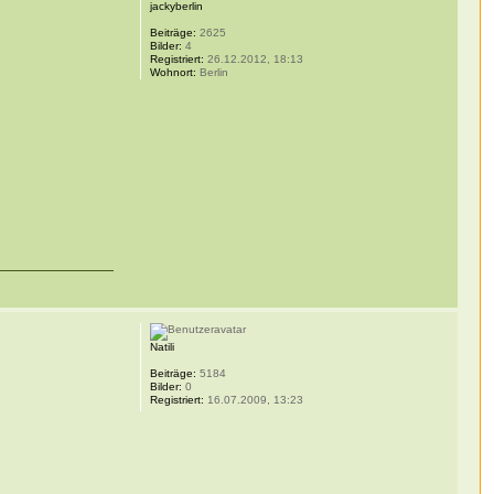
jackyberlin
Beiträge:
2625
Bilder:
4
Registriert:
26.12.2012, 18:13
Wohnort:
Berlin
Natili
Beiträge:
5184
Bilder:
0
Registriert:
16.07.2009, 13:23