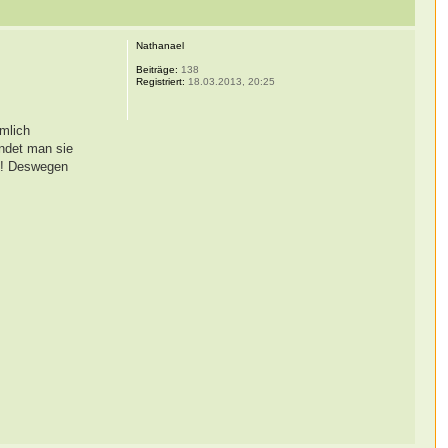
Nathanael
Beiträge:
138
Registriert:
18.03.2013, 20:25
ämlich
indet man sie
to! Deswegen