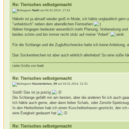
Re: Tierisches selbstgemacht
von
Natili
am 04.01.2014, 17:41
Häkeln ist ja aktuell wieder groß in Mode, ich häkle unglaublich gern
"unhektisch" neben dem abendlichen Fernsehen
Nähen hingegen bedeutet wesentlich mehr Planung, Vorbereitung und "
beides schön und bin immer recht stolz auf meine "Arbeit"
Für die Schlange und die Zugluftschnecke hatte ich keine Anleitung, a
Das Sockentierchen ist aber auch wirklich allerliebst! So eine süße I
Liebe Grüße von Natili
Re: Tierisches selbstgemacht
von
Käsebrötchen_99
am 04.01.2014, 21:51
Süüß! Das ist ja putzig
Die Schlange gefällt mir am besten, aber die anderen fin ich auch gaan
Ich häkle auch gerne, aber dann lieber Schals, oder Zerstör-Spielz
In den Herbstferien hab ich einen Kuscheltierhasen gestrickt, den ich
eine Ewigkeit gedauert hat
Re: Tierisches selbstgemacht