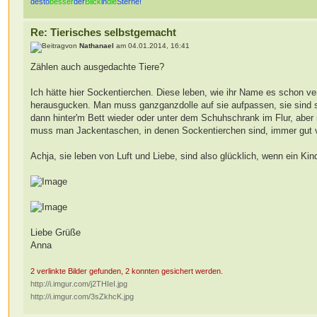
desto
besser
der
Blick
in
die
Sterne!
Re: Tierisches selbstgemacht
von
Nathanael
am 04.01.2014, 16:41
Zählen auch ausgedachte Tiere?
Ich hätte hier Sockentierchen. Diese leben, wie ihr Name es schon ve
herausgucken. Man muss ganzganzdolle auf sie aufpassen, sie sind s
dann hinter'm Bett wieder oder unter dem Schuhschrank im Flur, abe
muss man Jackentaschen, in denen Sockentierchen sind, immer gut 
Achja, sie leben von Luft und Liebe, sind also glücklich, wenn ein Ki
Liebe Grüße
Anna
2 verlinkte Bilder gefunden, 2 konnten gesichert werden.
http://i.imgur.com/j2THIeI.jpg
http://i.imgur.com/3sZkhcK.jpg