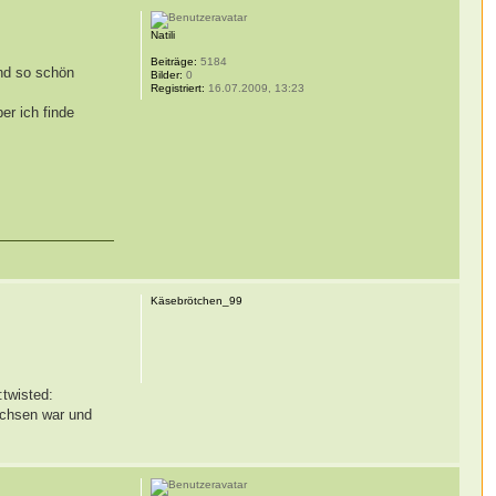
Natili
Beiträge:
5184
und so schön
Bilder:
0
Registriert:
16.07.2009, 13:23
er ich finde
Käsebrötchen_99
wachsen war und