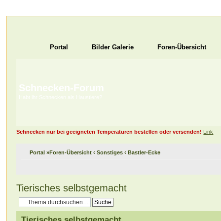
Portal
Bilder Galerie
Foren-Übersicht
Schnecken-Forum
Habt ihr Schnecken als Haustiere?
Schnecken nur bei geeigneten Temperaturen bestellen oder versenden!
Link
Portal
»
Foren-Übersicht
‹
Sonstiges
‹
Bastler-Ecke
Tierisches selbstgemacht
Tierisches selbstgemacht