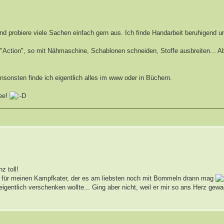
 und probiere viele Sachen einfach gern aus. Ich finde Handarbeit beruhigend 
Action", so mit Nähmaschine, Schablonen schneiden, Stoffe ausbreiten... Ab
nsonsten finde ich eigentlich alles im www oder in Büchern.
dee!
z toll!
eug für meinen Kampfkater, der es am liebsten noch mit Bommeln drann mag
 eigentlich verschenken wollte... Ging aber nicht, weil er mir so ans Herz ge