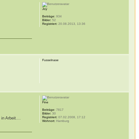
Joy
Beiträge:
934
Bilder:
52
Registriert:
20.08.2013, 13:36
Fusselnase
Fine
Beiträge:
7817
Bilder:
30
Registriert:
07.02.2008, 17:12
n Arbeit....
Wohnort:
Hamburg