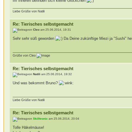
Im Inneren befinden sich kleine Glöckchen
Liebe Grüße von Natili
Re: Tierisches selbstgemacht
von
Cleo
am 25.06.2014, 19:31
Sehr sehr süß geworden
Da Deine zukünftige Miezi ja "Sushi" hei
Grüße von Cleo
Re: Tierisches selbstgemacht
von
Natili
am 25.06.2014, 19:32
Und was bekommt Bruno?
Liebe Grüße von Natili
Re: Tierisches selbstgemacht
von
Skilltronic
am 25.06.2014, 20:04
Tolle Häkelmäuse!