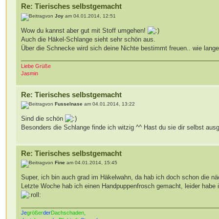
Re: Tierisches selbstgemacht
von
Joy
am 04.01.2014, 12:51
Wow du kannst aber gut mit Stoff umgehen!
Auch die Häkel-Schlange sieht sehr schön aus.
Über die Schnecke wird sich deine Nichte bestimmt freuen.. wie lang
Liebe Grüße
Jasmin
Re: Tierisches selbstgemacht
von
Fusselnase
am 04.01.2014, 13:22
Sind die schön
Besonders die Schlange finde ich witzig ^^ Hast du sie dir selbst aus
Re: Tierisches selbstgemacht
von
Fine
am 04.01.2014, 15:45
Super, ich bin auch grad im Häkelwahn, da hab ich doch schon die 
Letzte Woche hab ich einen Handpuppenfrosch gemacht, leider habe ic
Je
größer
der
Dachschaden,