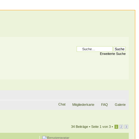
Erweiterte Suche
Chat
Mitgliederkarte
FAQ
Galerie
34 Beiträge •
Seite
1
von
3
•
1
2
3