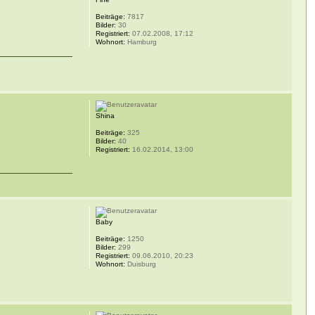
Beiträge:
7817
Bilder:
30
Registriert:
07.02.2008, 17:12
Wohnort:
Hamburg
Shina
Beiträge:
325
Bilder:
40
Registriert:
16.02.2014, 13:00
Baby
Beiträge:
1250
Bilder:
299
Registriert:
09.06.2010, 20:23
Wohnort:
Duisburg