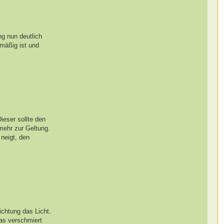
g nun deutlich
hmäßig ist und
ieser sollte den
mehr zur Geltung.
neigt, den
ichtung das Licht.
das verschmiert