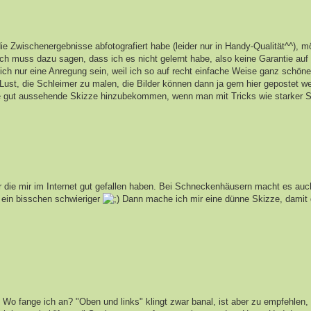
ie Zwischenergebnisse abfotografiert habe (leider nur in Handy-Qualität^^), m
Ich muss dazu sagen, dass ich es nicht gelernt habe, also keine Garantie auf
rklich nur eine Anregung sein, weil ich so auf recht einfache Weise ganz schön
st, die Schleimer zu malen, die Bilder können dann ja gern hier gepostet w
eine gut aussehende Skizze hinzubekommen, wenn man mit Tricks wie starker 
r die mir im Internet gut gefallen haben. Bei Schneckenhäusern macht es au
ein bisschen schwieriger
Dann mache ich mir eine dünne Skizze, damit 
 Wo fange ich an? "Oben und links" klingt zwar banal, ist aber zu empfehlen,