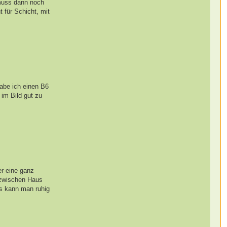
 muss dann noch
 für Schicht, mit
habe ich einen B6
im Bild gut zu
er eine ganz
h zwischen Haus
us kann man ruhig