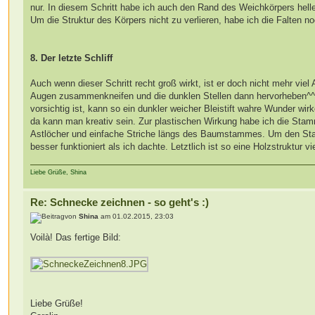
nur. In diesem Schritt habe ich auch den Rand des Weichkörpers hel
Um die Struktur des Körpers nicht zu verlieren, habe ich die Falten 
8. Der letzte Schliff
Auch wenn dieser Schritt recht groß wirkt, ist er doch nicht mehr vie
Augen zusammenkneifen und die dunklen Stellen dann hervorheben^^
vorsichtig ist, kann so ein dunkler weicher Bleistift wahre Wunder wi
da kann man kreativ sein. Zur plastischen Wirkung habe ich die Stam
Astlöcher und einfache Striche längs des Baumstammes. Um den Stam
besser funktioniert als ich dachte. Letztlich ist so eine Holzstruktur v
Liebe Grüße, Shina
Re: Schnecke zeichnen - so geht's :)
von
Shina
am 01.02.2015, 23:03
Voilà! Das fertige Bild:
Liebe Grüße!