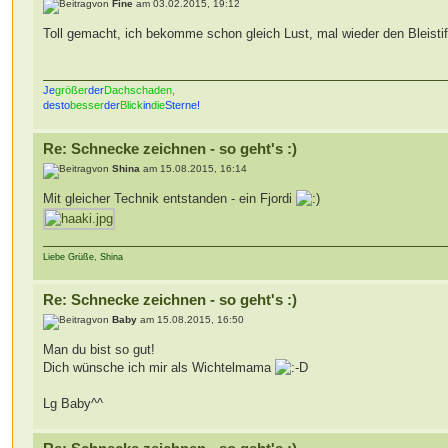
von
Fine
am 03.02.2015, 19:12
Toll gemacht, ich bekomme schon gleich Lust, mal wieder den Bleist
Je
größer
der
Dachschaden,
desto
besser
der
Blick
in
die
Sterne!
Re: Schnecke zeichnen - so geht's :)
von
Shina
am 15.08.2015, 16:14
Mit gleicher Technik entstanden - ein Fjordi
Liebe Grüße, Shina
Re: Schnecke zeichnen - so geht's :)
von
Baby
am 15.08.2015, 16:50
Man du bist so gut!
Dich wünsche ich mir als Wichtelmama
Lg Baby^^