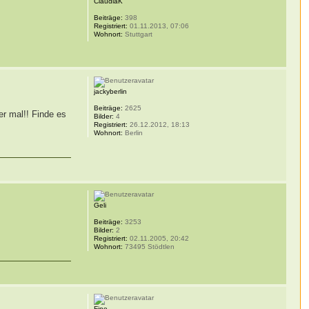
ClaudiaK
Beiträge:
398
Registriert:
01.11.2013, 07:06
Wohnort:
Stuttgart
jackyberlin
Beiträge:
2625
er mal!! Finde es
Bilder:
4
Registriert:
26.12.2012, 18:13
Wohnort:
Berlin
Geli
Beiträge:
3253
Bilder:
2
Registriert:
02.11.2005, 20:42
Wohnort:
73495 Stödtlen
Fine