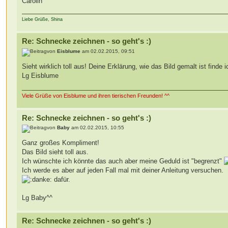
Carolin
Liebe Grüße, Shina
Re: Schnecke zeichnen - so geht's :)
von
Eisblume
am 02.02.2015, 09:51
Sieht wirklich toll aus! Deine Erklärung, wie das Bild gemalt ist finde
Lg Eisblume
Viele Grüße von Eisblume und ihren tierischen Freunden! ^^
Re: Schnecke zeichnen - so geht's :)
von
Baby
am 02.02.2015, 10:55
Ganz großes Kompliment!
Das Bild sieht toll aus.
Ich wünschte ich könnte das auch aber meine Geduld ist "begrenzt"
Ich werde es aber auf jeden Fall mal mit deiner Anleitung versuchen.
dafür.
Lg Baby^^
Re: Schnecke zeichnen - so geht's :)