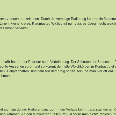
rpers versucht zu zeichnen. Durch die vorherige Radierung kommt die Maserun
inien, kleine Kreise, Karomuster. Wichtig ist nur, dass es überall recht gleic
as Arbeit bedeutet.
schafft hat, ist der Rest nur noch Verfeinerung: Der Schatten der Schnecke. D
 echte Aussehen sorgt, und so kommt der helle Weichkörper im Kontrast viel 
en "Hauptschatten" und dem Ast darf ruhig scharf sein, da man hier oft dazu 
nehmen.
gnet sich ein dünner Radierer ganz gut. In der Vorlage kommt aus irgendeiner R
ltung kommen. An den dunkelsten Stellen im Bild sollte man nichts radieren, 