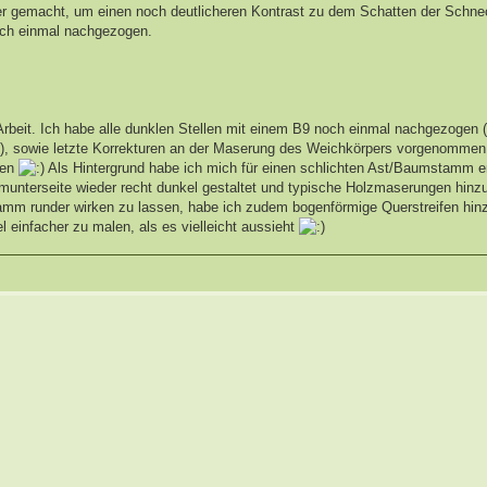
ler gemacht, um einen noch deutlicheren Kontrast zu dem Schatten der Schne
noch einmal nachgezogen.
l Arbeit. Ich habe alle dunklen Stellen mit einem B9 noch einmal nachgezogen
), sowie letzte Korrekturen an der Maserung des Weichkörpers vorgenomme
rken
Als Hintergrund habe ich mich für einen schlichten Ast/Baumstamm e
munterseite wieder recht dunkel gestaltet und typische Holzmaserungen hinzu
m runder wirken zu lassen, habe ich zudem bogenförmige Querstreifen hinz
iel einfacher zu malen, als es vielleicht aussieht