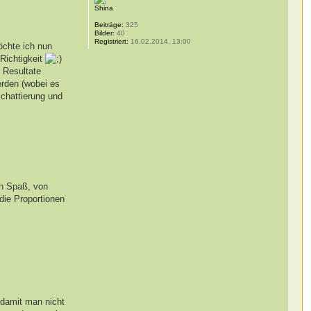
Shina
Beiträge:
325
Bilder:
40
Registriert:
16.02.2014, 13:00
öchte ich nun
 Richtigkeit
e Resultate
erden (wobei es
Schattierung und
ch Spaß, von
die Proportionen
 damit man nicht