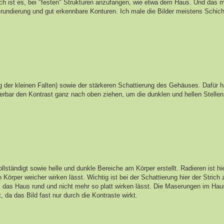
fach ist es, bei "festen" Strukturen anzufangen, wie etwa dem Haus. Und das
rundierung und gut erkennbare Konturen. Ich male die Bilder meistens Schicht
g der kleinen Falten) sowie der stärkeren Schattierung des Gehäuses. Dafür 
rbar den Kontrast ganz nach oben ziehen, um die dunklen und hellen Stellen 
ständigt sowie helle und dunkle Bereiche am Körper erstellt. Radieren ist hi
 Körper weicher wirken lässt. Wichtig ist bei der Schattierung hier der Stric
 das Haus rund und nicht mehr so platt wirken lässt. Die Maserungen im Ha
 da das Bild fast nur durch die Kontraste wirkt.