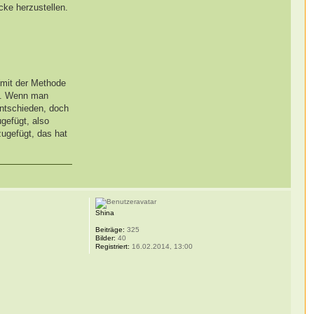
cke herzustellen.
 (mit der Methode
n. Wenn man
ntschieden, doch
gefügt, also
ugefügt, das hat
Shina
Beiträge:
325
Bilder:
40
Registriert:
16.02.2014, 13:00