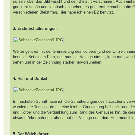
so sehr über das Bild wischt und den Bleistift verschmiert. Auch ein
gar nicht schön und plastisch aussehen, es geht erst einmal um die G
verschiedenen Bleistiften. Hier habe ich einen B2 benutzt.
3. Erste Schattierungen
Weiter geht es mit der Grundierung des Körpers (und der Einzeichnun
benutzt. Bei einem Foto, das man als Vorlage nimmt, kann man wunde
sehen und in der Zeichnung stärker hervorzuheben.
4. Hell und Dunkel
Im nächsten Schritt habe ich die Schattierungen des Häuschens vervoll
wunderbare Technik, da sie eine leichte Grundierung beibehält und den
und Körper und die Verdunklung zum Rand des Gehäuses hin, da dies
etwas stärker betonen, als es auf der Vorlage oder dem Echtmodell ist,
5. Der Weichkörper