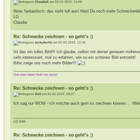
von
ClaudiaK
am 02.02.2015, 11:08
Wow, fantastisch, das sieht toll aus! Hast Du noch mehr Schneckenbil
LG
Claudia
Re: Schnecke zeichnen - so geht's :)
von
jackyberlin
am 02.02.2015, 12:34
Ist das ein tolles Bild!!! Ich glaube, selbst mit deiner genauen mühe
sehr interessant, mal zu erfahren, wie so ein schönes Bild entsteht!
Bitte zeige uns noch mehr Bilder!!!
Und einen lieben Gruß von Jacky!
Re: Schnecke zeichnen - so geht's :)
von
Geli
am 02.02.2015, 18:27
Ich sag nur WOW - ich möchte auch gern so zeichnen können.... Wirkl
LG Geli
Re: Schnecke zeichnen - so geht's :)