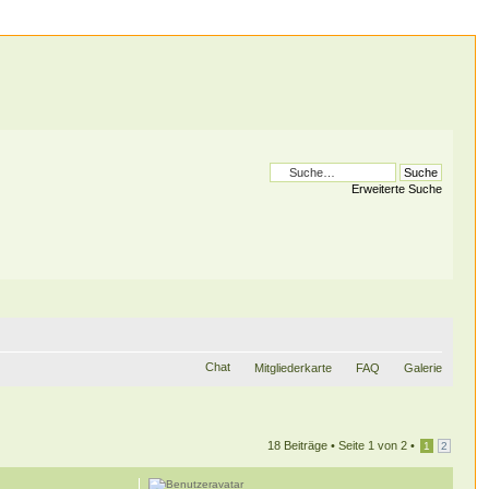
Erweiterte Suche
Chat
Mitgliederkarte
FAQ
Galerie
18 Beiträge •
Seite
1
von
2
•
1
2