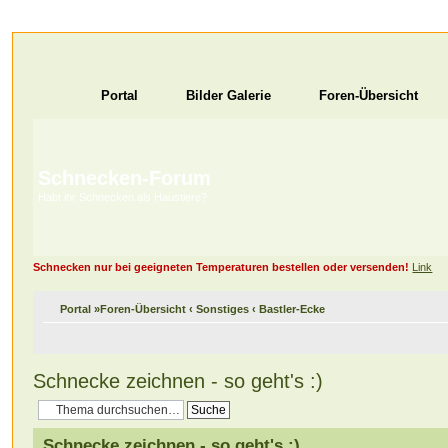
Portal
Bilder Galerie
Foren-Übersicht
Schnecken-Forum
Habt ihr Schnecken als Haustiere?
Schnecken nur bei geeigneten Temperaturen bestellen oder versenden!
Link
Portal
»
Foren-Übersicht
‹
Sonstiges
‹
Bastler-Ecke
Schnecke zeichnen - so geht's :)
Schnecke zeichnen - so geht's :)